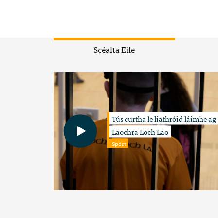
Scéalta Eile
Tús curtha le liathróid láimhe ag
Laochra Loch Lao
Spórt