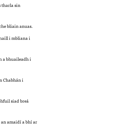
 tharla sin
che bliain anuas.
ill i mbliana i
 a bhuaileadh i
on Chabhán i
hfuil siad breá
 an amaidí a bhí ar