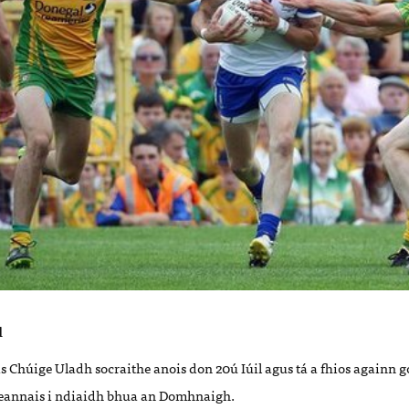
l
s Chúige Uladh socraithe anois don 20ú Iúil agus tá a fhios againn
ceannais i ndiaidh bhua an Domhnaigh.