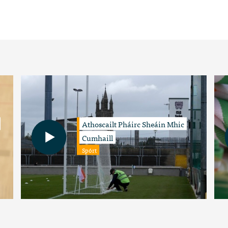
Athoscailt Pháirc Sheáin Mhic
Cumhaill
Spórt