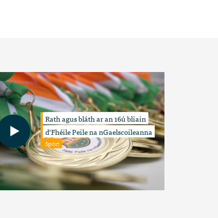
Rath agus bláth ar an 16ú bliain
d’Fhéile Peile na nGaelscoileanna
Spórt