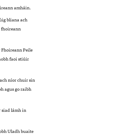
hoireann amháin.
ig bliana ach
n fhoireann
 Fhoireann Peile
obh faoi stiúir
ach níor chuir sin
bh agus go raibh
 siad lámh in
aobh Uladh buaite