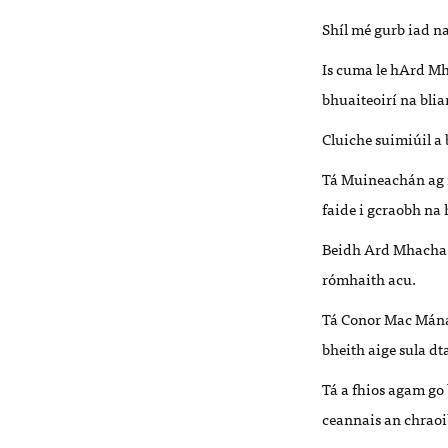
Shíl mé gurb iad n
Is cuma le hArd Mh
bhuaiteoirí na bli
Cluiche suimiúil a 
Tá Muineachán ag ne
faide i gcraobh na
Beidh Ard Mhacha 
rómhaith acu.
Tá Conor Mac Mánai
bheith aige sula d
Tá a fhios agam go
ceannais an chraoi