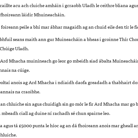
 caillte acu ach cluiche amháin i gcraobh Uladh le ceithre bliana agus
 fhoireann láidir Mhuineacháin.
foireann peile a bhí mar ábhar magaidh ag an chuid eile den tír le fi
bhfuil seans maith ann gur Muineacháin a bheas i gcoinne Thír Chona
 Chúige Uladh.
Ard Mhacha muiníneach go leor go mbeidh siad ábalta Muineacháin
nnais na cúige.
eoltaí anois ag Ard Mhacha i ndiaidh daofa greadadh a thabhairt d
eannais na craoibhe.
 an chluiche sin agus chuidigh sin go mór le fir Ard Mhacha mar go b
á mbeadh ciall ag duine ní rachadh sé chun spairne leo.
a agus tá £5000 punta le híoc ag an dá fhoireann anois mar gheall ar
hluiche.