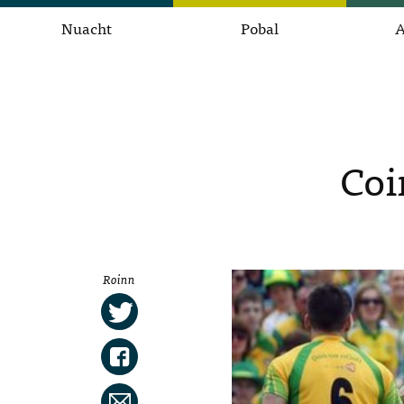
Nuacht
Pobal
A
Coi
Roinn