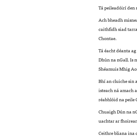
Tá peileadóirí den 
Ach bheadh misnea
caithfidh siad tarr
Chontae.
Tá éacht déanta a
Dhún na nGall. Is m
Shéamuis Mhig Aon
Bhí an cluiche sin
isteach ná amach a
réabhlóid na peile 
Chuaigh Dún na nGa
uachtar ar fhoirea
Ceithre bliana ina 