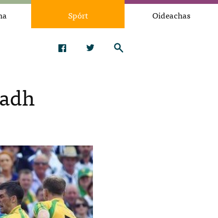
na
Spórt
Oideachas
ladh