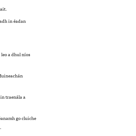
ait.
ladh in éadan
 leo a dhul níos
 Muineachán
in traenála a
héanamh go cluiche
.