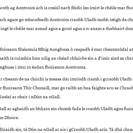
scoth ag Aontroim ach is cosúil nach féidir leo imirt le chéile mar f
ch agam go mbainfeadh Aontroim craobh Uladh taobh istigh de chú
aingt le chéile mar aonad agus a gcroí agus a n-anam a thabhairt do
g foireann Shéamuis Mhig Aonghusa ó ceapadh é mar cheannródaí ar
aith is cuimhin linn uilig an chéad chluiche sin a d’imir siad sa chra
ghusa i 2011 in éadan fhoireann Aontroma.
 ar cheann de na cluichí is measa dár imríodh riamh i gcraobh Uladh 
r fhoireann Thír Chonaill, mar go raibh an bua faighte acu sa Chrao
Gaelaí ar obair i nDún na nGall.
ll ar aghaidh an bhliain sin chomh fada le craobh Uladh agus fuair
nn Dhoire.
dhiaidh sin, tá Dún na nGall ar ais i gCraobh Uladh arís. Tá dhá chr