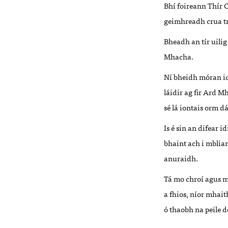
Bhí foireann Thír C
geimhreadh crua tr
Bheadh an tír uilig
Mhacha.
Ní bheidh móran id
láidir ag fir Ard M
sé lá iontais orm 
Is é sin an difear i
bhaint ach i mblian
anuraidh.
Tá mo chroí agus m
a fhios, níor mhait
ó thaobh na peile d