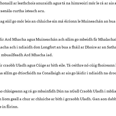
honaill ar leathchois anuraidh agus tá na himreoirí mór le rá ar ais 
aenála curtha isteach acu.
 ag súil go mór leis an chluiche sin má éiríonn le Muineachán an bua 
ir Ard Mhacha agus Muineachán ach sílim go mbeidh fir Mhalachaí 
hacha ach i ndiaidh don Longfort an bua a fháil ar Dhoire ar an Sath
dá mbuailfeadh Ard Mhacha iad.
dir craobh Uladh agus Cúige ar bith eile. Tá ceithre nó cúig fhoireann 
a sílím go dtiocfaidh na Conallaigh ar ais go láidir i ndiaidh na dr
o chloigeann ag rá go mbainfidh Dún na nGall Craobh Uladh i mblia
h liom geall a chur ar chluiche ar bith i gcraobh Uladh. Gan aon dabht
e in Éirinn.