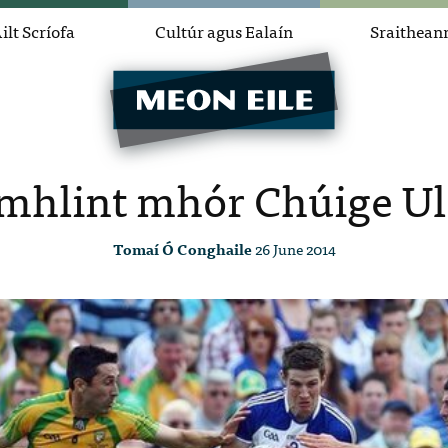
ilt Scríofa
Cultúr agus Ealaín
Sraithean
mhlint mhór Chúige U
Tomaí Ó Conghaile
26 June 2014