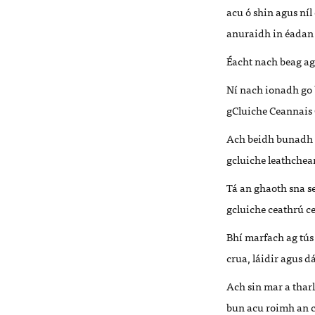
acu ó shin agus níl
anuraidh in éadan
Éacht nach beag ag 
Ní nach ionadh go 
gCluiche Ceannais
Ach beidh bunadh 
gcluiche leathchea
Tá an ghaoth sna s
gcluiche ceathrú c
Bhí marfach ag tús
crua, láidir agus d
Ach sin mar a tharl
bun acu roimh an c