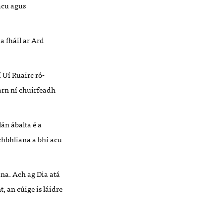
acu agus
a fháil ar Ard
Uí Ruairc ró-
arn ní chuirfeadh
lán ábalta é a
ochbhliana a bhí acu
na. Ach ag Dia atá
, an cúige is láidre