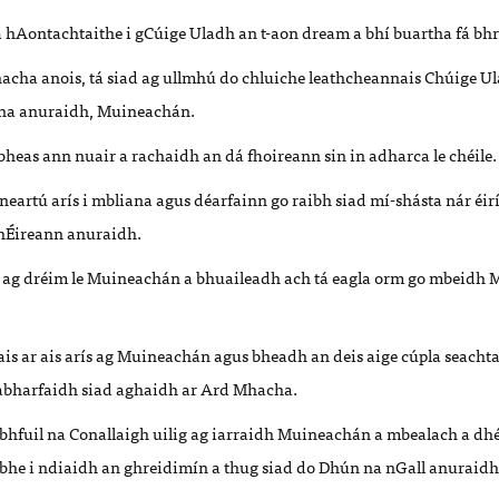
a hAontachtaithe i gCúige Uladh an t-aon dream a bhí buartha fá bhr
acha anois, tá siad ag ullmhú do chluiche leathcheannais Chúige U
ana anuraidh, Muineachán.
bheas ann nuair a rachaidh an dá fhoireann sin in adharca le chéile.
artú arís i mbliana agus déarfainn go raibh siad mí-shásta nár éirí
 hÉireann anuraidh.
ag dréim le Muineachán a bhuaileadh ach tá eagla orm go mbeidh
s ar ais arís ag Muineachán agus bheadh an deis aige cúpla seachta
tabharfaidh siad aghaidh ar Ard Mhacha.
 bhfuil na Conallaigh uilig ag iarraidh Muineachán a mbealach a d
bhe i ndiaidh an ghreidimín a thug siad do Dhún na nGall anuraidh