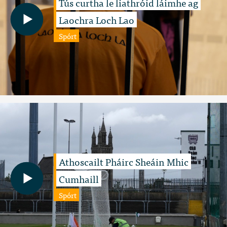
Tús curtha le liathróid láimhe ag
Laochra Loch Lao
Spórt
Athoscailt Pháirc Sheáin Mhic
Cumhaill
Spórt