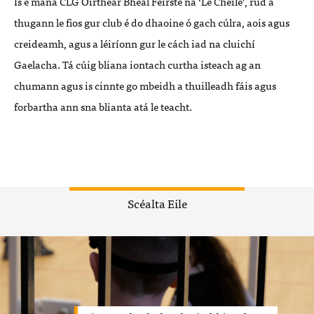
Is é mana CLG Oirthear Bhéal Feirste ná ‘Le Chéile’, rud a
thugann le fios gur club é do dhaoine ó gach cúlra, aois agus
creideamh, agus a léiríonn gur le cách iad na cluichí
Gaelacha. Tá cúig bliana iontach curtha isteach ag an
chumann agus is cinnte go mbeidh a thuilleadh fáis agus
forbartha ann sna blianta atá le teacht.
Scéalta Eile