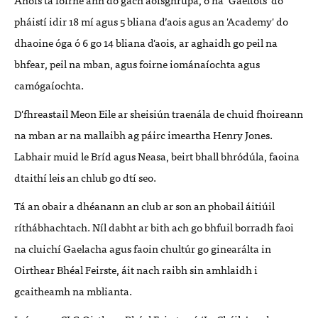
pháistí idir 18 mí agus 5 bliana d’aois agus an 'Academy' do
dhaoine óga ó 6 go 14 bliana d'aois, ar aghaidh go peil na
bhfear, peil na mban, agus foirne iománaíochta agus
camógaíochta.
D'fhreastail Meon Eile ar sheisiún traenála de chuid fhoireann
na mban ar na mallaibh ag páirc imeartha Henry Jones.
Labhair muid le Bríd agus Neasa, beirt bhall bhródúla, faoina
dtaithí leis an chlub go dtí seo.
Tá an obair a dhéanann an club ar son an phobail áitiúil
ríthábhachtach. Níl dabht ar bith ach go bhfuil borradh faoi
na cluichí Gaelacha agus faoin chultúr go ginearálta in
Oirthear Bhéal Feirste, áit nach raibh sin amhlaidh i
gcaitheamh na mblianta.