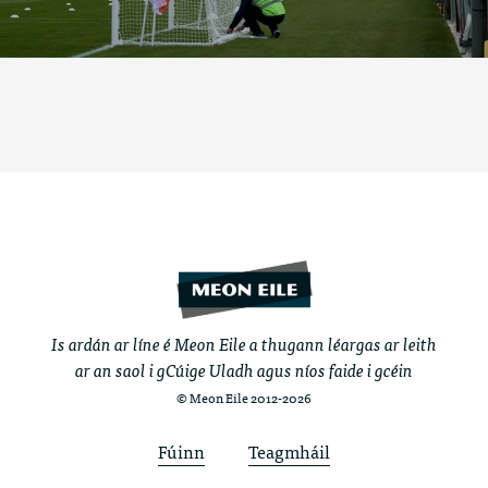
Is ardán ar líne é Meon Eile a thugann léargas ar leith
ar an saol i gCúige Uladh agus níos faide i gcéin
© Meon Eile 2012-2026
Fúinn
Teagmháil