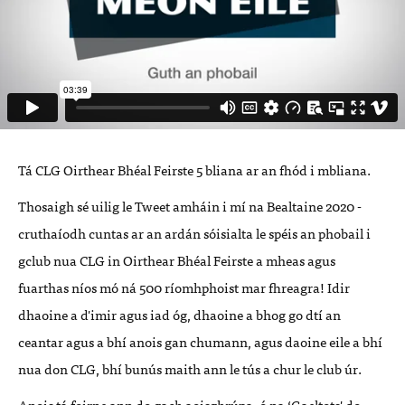
Tá CLG Oirthear Bhéal Feirste 5 bliana ar an fhód i mbliana.
Thosaigh sé uilig le Tweet amháin i mí na Bealtaine 2020 -
cruthaíodh cuntas ar an ardán sóisialta le spéis an phobail i
gclub nua CLG in Oirthear Bhéal Feirste a mheas agus
fuarthas níos mó ná 500 ríomhphoist mar fhreagra! Idir
dhaoine a d'imir agus iad óg, dhaoine a bhog go dtí an
ceantar agus a bhí anois gan chumann, agus daoine eile a bhí
nua don CLG, bhí bunús maith ann le tús a chur le club úr.
Anois tá foirne ann do gach aoisghrúpa, ó na ‘Gaeltots' do