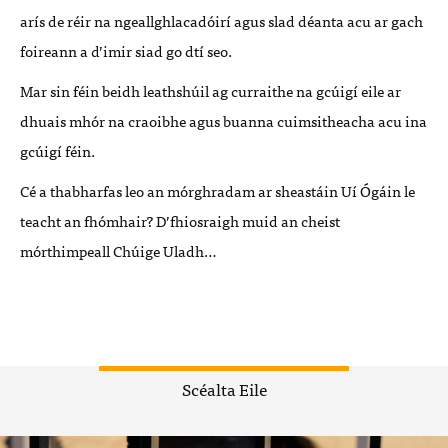
arís de réir na ngeallghlacadóirí agus slad déanta acu ar gach
foireann a d’imir siad go dtí seo.
Mar sin féin beidh leathshúil ag curraithe na gcúigí eile ar
dhuais mhór na craoibhe agus buanna cuimsitheacha acu ina
gcúigí féin.
Cé a thabharfas leo an mórghradam ar sheastáin Uí Ógáin le
teacht an fhómhair? D’fhiosraigh muid an cheist
mórthimpeall Chúige Uladh…
Scéalta Eile