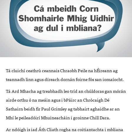
Tá cluichí ceathrú ceannais Chraobh Peile na hÉireann ag
teannadh linn agus díreach dornán foirne fós san iomaíocht.
Tá Ard Mhacha ag treabhadh leo tríd an chúldoras gan mórán
airde orthu ó na meáin agus i bPáirc an Chrócaigh Dé
Sathairn beidh fir Paul Grimley ag tabhairt aghaidhe ar an
Mhí le peileadóirí Mhuineacháin i gcoinne Chill Dara.
Ar ndóigh is iad Áth Cliath rogha na coitiantachta i mbliana