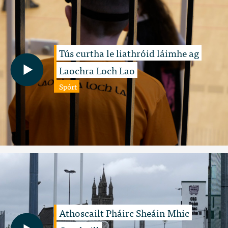
Tús curtha le liathróid láimhe ag
Laochra Loch Lao
Spórt
Athoscailt Pháirc Sheáin Mhic