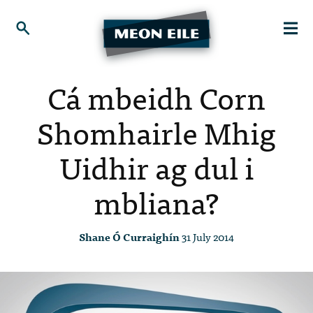
Cá mbeidh Corn
Shomhairle Mhig
Uidhir ag dul i
mbliana?
Shane Ó Curraighín
31 July 2014