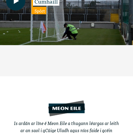
Cumhaill
Spórt
Is ardán ar líne é Meon Eile a thugann léargas ar leith
ar an saol i gCúige Uladh agus níos faide i gcéin