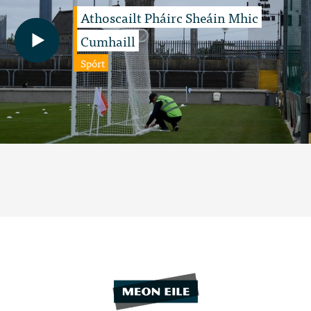
Athoscailt Pháirc Sheáin Mhic
Cumhaill
Spórt