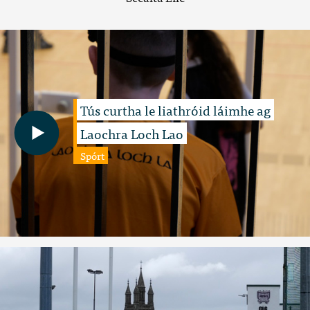
Tús curtha le liathróid láimhe ag
Laochra Loch Lao
Spórt