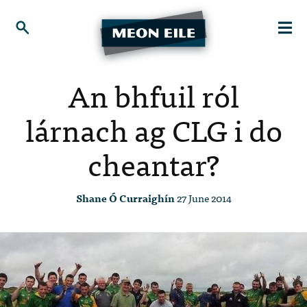
An bhfuil ról
lárnach ag CLG i do
cheantar?
Shane Ó Curraighín
27 June 2014