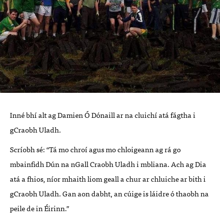
Inné bhí alt ag Damien Ó Dónaill ar na cluichí atá fágtha i
gCraobh Uladh.
Scríobh sé: “Tá mo chroí agus mo chloigeann ag rá go
mbainfidh Dún na nGall Craobh Uladh i mbliana. Ach ag Dia
atá a fhios, níor mhaith liom geall a chur ar chluiche ar bith i
gCraobh Uladh. Gan aon dabht, an cúige is láidre ó thaobh na
peile de in Éirinn.”