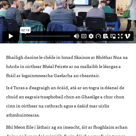
Bhailigh daoine le chéile in Ionad Skainos ar Bhóthar Nua na
hArda in oirthear Bhéal Feirste ar na mallaibh le léargas a
fháil ar logainmneacha Gaelacha an cheantair.
Is é Turas a d'eagraigh an ócáid, atá ar an togra is déanaí de
chuid an eagrais trasphobail chun an Ghaeilge a chur chun
cinn in oirthear na cathrach agus a úsáid mar uirlis
athmhuintearas.
Bhí Meon Eile i láthair ag an imeacht, áit ar fhoghlaim achan
duine go leor rudaí suimiúla faoin dúiche agus faoin teanga.