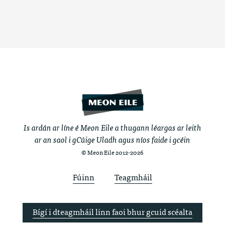
Is ardán ar líne é Meon Eile a thugann léargas ar leith
ar an saol i gCúige Uladh agus níos faide i gcéin
© Meon Eile 2012-2026
Fúinn
Teagmháil
Bígí i dteagmháil linn faoi bhur gcuid scéalta