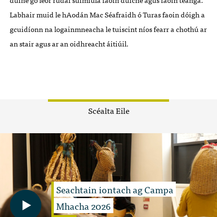
Labhair muid le hAodán Mac Séafraidh ó Turas faoin dóigh a
gcuidíonn na logainmneacha le tuiscint níos fearr a chothú ar
an stair agus ar an oidhreacht áitiúil.
Scéalta Eile
Seachtain iontach ag Campa
Mhacha 2026