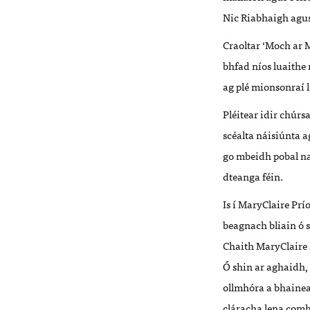
Nic Riabhaigh agus 
Craoltar ‘Moch ar 
bhfad níos luaithe 
ag plé mionsonraí l
Pléitear idir chúrs
scéalta náisiúnta a
go mbeidh pobal na 
dteanga féin.
Is í MaryClaire Pr
beagnach bliain ó s
Chaith MaryClaire s
Ó shin ar aghaidh,
ollmhóra a bhainean
cláracha lena comh