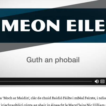
 ‘Moch ar Maidin’, clár de chuid Raidió Fáilte i mBéal Feirste, i ndia
 irischraoltóirí cúnta ag obair in éineacht le MaryClaire Nic Uilliam 