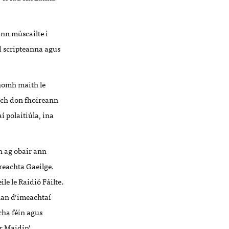
nn múscailte i
id scripteanna agus
Chomh maith le
tach don fhoireann
í polaitiúla, ina
h ag obair ann
reachta Gaeilge.
le le Raidió Fáilte.
han d’imeachtaí
cha féin agus
r Maidin
’
.