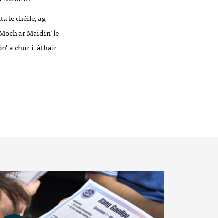
a le chéile, ag
Moch ar Maidin’ le
n’ a chur i láthair