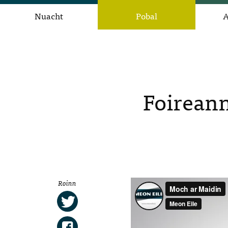
Nuacht
Pobal
A
Foireann
Roinn