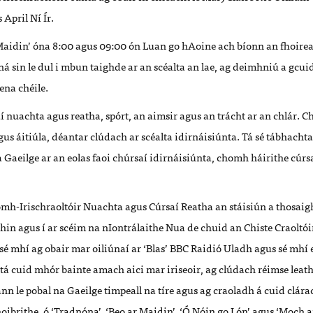
April Ní Ír.
Maidin
’ ó
na 8:00 agus 09:00 ón Luan go hAoine ach bíonn an fhoirea
ná sin le dul i mbun taighde ar an scéalta an lae, ag deimhniú a gcu
ena chéile.
aí nuachta agus reatha, spórt, an aimsir agus an trácht ar an chlár. 
gus áitiúla, déantar clúdach ar scéalta idirnáisiúnta. Tá sé tábhach
Gaeilge ar an eolas faoi chúrsaí idirnáisiúnta, chomh háirithe cúrsa
íomh-Irischraoltóir Nuachta agus Cúrsaí Reatha an stáisiún a thosaig
hin agus í ar scéim na nIontrálaithe Nua de chuid an Chiste Craoltói
é mhí ag obair mar oiliúnaí ar ‘Blas
’
BBC Raidió Uladh agus sé mhí ei
 tá cuid mhór bainte amach aici mar iriseoir, ag clúdach réimse leat
n le pobal na Gaeilge timpeall na tíre agus ag craoladh á cuid clára
oibrithe,
ó ‘
Tradnóna’,
‘
Beo ar Maidin’,
‘
Ó Nóin go Lón
’
agus ‘Moch a