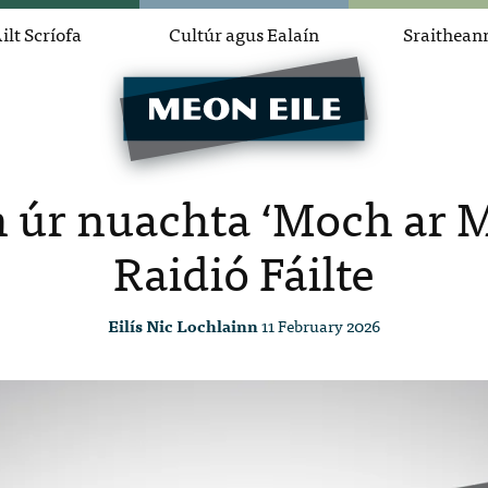
ilt Scríofa
Cultúr agus Ealaín
Sraithean
 úr nuachta ‘Moch ar M
Raidió Fáilte
Eilís Nic Lochlainn
11 February 2026