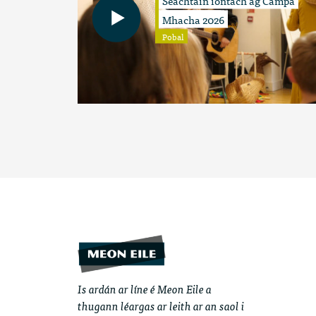
Mhacha 2026
Pobal
Is ardán ar líne é Meon Eile a
thugann léargas ar leith ar an saol i