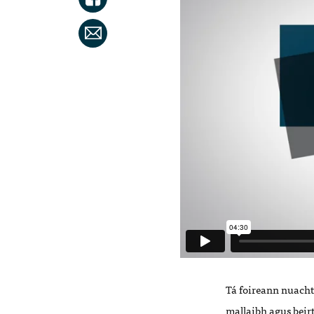
Tá foireann nuachta
mallaibh agus beirt