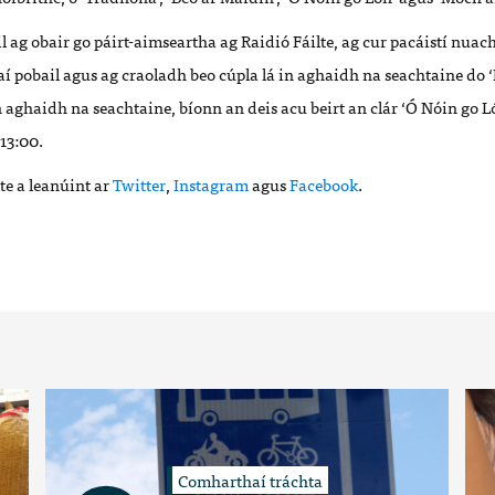
 ag obair go páirt-aimseartha ag Raidió Fáilte, ag cur pacáistí nuacht
aí pobail agus ag craoladh beo cúpla lá in aghaidh na seachtaine do
‘
 aghaidh na seachtaine, bíonn an deis acu beirt an clár
‘Ó
Nóin go Ló
 13:00.
lte a leanúint ar
Twitter
,
Instagram
agus
Facebook
.
Comharthaí tráchta