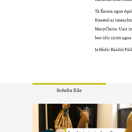
Tá Éanna agus April
freastal ar imeacht
MaryClaire. Uair in
beo idir 12:00 agus
Is féidir Raidió Fái
Scéalta Eile
Seachtain iontach ag Campa