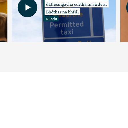
dátheangacha curtha in airde ar
Bhóthar na bhFál
Nuacht