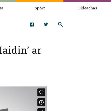
na
Spórt
Oideachas
aidin’ ar