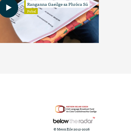
Ranganna Gaeilge sa Phróca Sú
Pobal
© Meon Eile 2012-2026