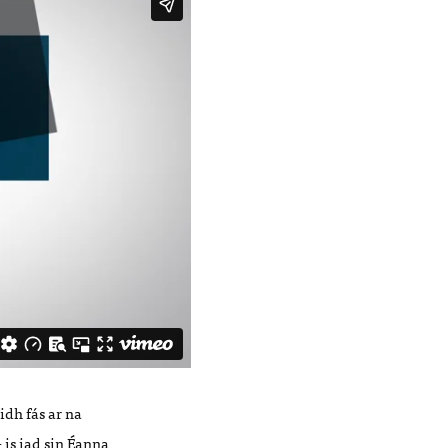
idh fás ar na
- is iad sin Éanna