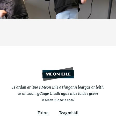
Is ardán ar líne é Meon Eile a thugann léargas ar leith
ar an saol i gCúige Uladh agus níos faide i gcéin
© Meon Eile 2012-2026
Fúinn
Teagmháil