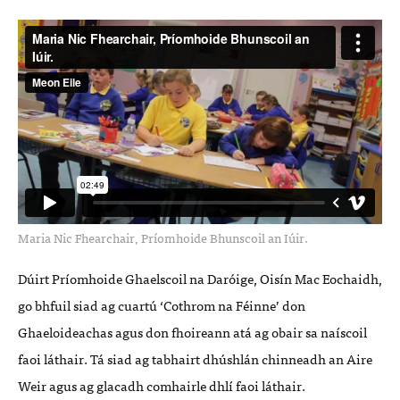
Maria Nic Fhearchair, Príomhoide Bhunscoil an Iúir.
Dúirt Príomhoide Ghaelscoil na Daróige, Oisín Mac Eochaidh,
go bhfuil siad ag cuartú ‘Cothrom na Féinne’ don
Ghaeloideachas agus don fhoireann atá ag obair sa naíscoil
faoi láthair. Tá siad ag tabhairt dhúshlán chinneadh an Aire
Weir agus ag glacadh comhairle dhlí faoi láthair.