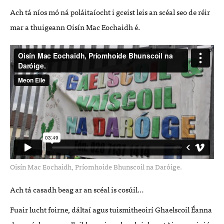
Ach tá níos mó ná poláitaíocht i gceist leis an scéal seo de réir
mar a thuigeann Oisín Mac Eochaidh é.
Oisín Mac Eochaidh, Príomhoide Bhunscoil na Daróige.
Ach tá casadh beag ar an scéal is cosúil…
Fuair lucht foirne, dáltaí agus tuismitheoirí Ghaelscoil Éanna