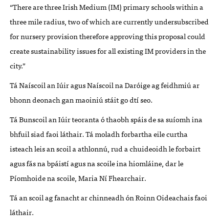
“There are three Irish Medium (IM) primary schools within a
three mile radius, two of which are currently undersubscribed
for nursery provision therefore approving this proposal could
create sustainability issues for all existing IM providers in the
city.”
Tá Naíscoil an Iúir agus Naíscoil na Daróige ag feidhmiú ar
bhonn deonach gan maoiniú stáit go dtí seo.
Tá Bunscoil an Iúir teoranta ó thaobh spáis de sa suíomh ina
bhfuil siad faoi láthair. Tá moladh forbartha eile curtha
isteach leis an scoil a athlonnú, rud a chuideoidh le forbairt
agus fás na bpáistí agus na scoile ina hiomláine, dar le
Píomhoide na scoile, Maria Ní Fhearchair.
Tá an scoil ag fanacht ar chinneadh ón Roinn Oideachais faoi
láthair.