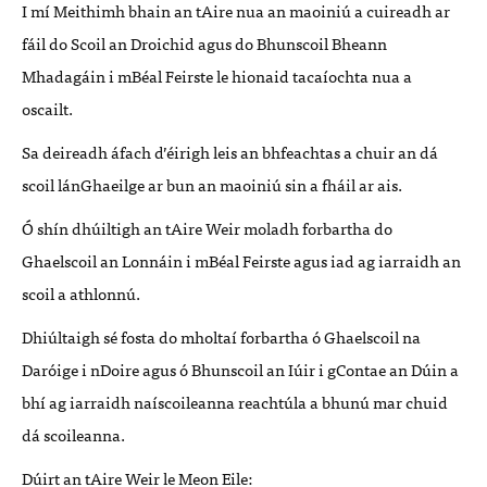
I mí Meithimh bhain an tAire nua an maoiniú a cuireadh ar
fáil do Scoil an Droichid agus do Bhunscoil Bheann
Mhadagáin i mBéal Feirste le hionaid tacaíochta nua a
oscailt.
Sa deireadh áfach d’éirigh leis an bhfeachtas a chuir an dá
scoil lánGhaeilge ar bun an maoiniú sin a fháil ar ais.
Ó shín dhúiltigh an tAire Weir moladh forbartha do
Ghaelscoil an Lonnáin i mBéal Feirste agus iad ag iarraidh an
scoil a athlonnú.
Dhiúltaigh sé fosta do mholtaí forbartha ó Ghaelscoil na
Daróige i nDoire agus ó Bhunscoil an Iúir i gContae an Dúin a
bhí ag iarraidh naíscoileanna reachtúla a bhunú mar chuid
dá scoileanna.
Dúirt an tAire Weir le Meon Eile: