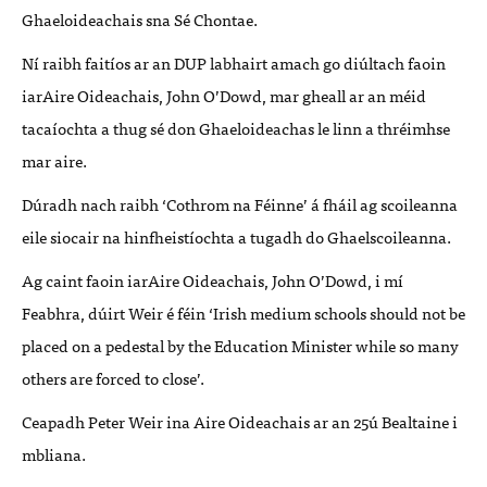
Ghaeloideachais sna Sé Chontae.
Ní raibh faitíos ar an
DUP
labhairt amach go diúltach faoin
iarAire Oideachais, John O’Dowd, mar gheall ar an méid
tacaíochta a thug sé don Ghaeloideachas le linn a thréimhse
mar aire.
Dúradh nach raibh ‘Cothrom na Féinne’ á fháil ag scoileanna
eile siocair na hinfheistíochta a tugadh do Ghaelscoileanna.
Ag caint faoin iarAire Oideachais, John O’Dowd, i mí
Feabhra, dúirt Weir é féin ‘Irish medium schools should not be
placed on a pedestal by the Education Minister while so many
others are forced to close’.
Ceapadh Peter Weir ina Aire Oideachais ar an 25ú Bealtaine i
mbliana.