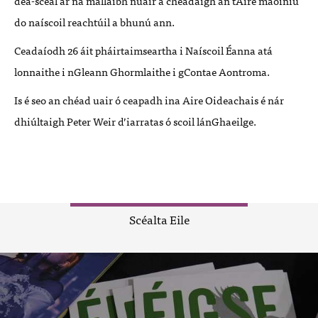
dea-scéal ar na mallaibh nuair a cheadaigh an tAire maoiniú
do naíscoil reachtúil a bhunú ann.
Ceadaíodh 26 áit pháirtaimseartha i Naíscoil Éanna atá
lonnaithe i nGleann Ghormlaithe i gContae Aontroma.
Is é seo an chéad uair ó ceapadh ina Aire Oideachais é nár
dhiúltaigh Peter Weir d’iarratas ó scoil lánGhaeilge.
Scéalta Eile