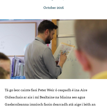
October 2016
Tá go leor cainte faoi Peter Weir ó ceapadh é ina Aire
Oideachais ar ais i mí Bealtaine na bliaina seo agus
Gaelscoileanna imníoch faoin dearcadh atá aige i leith an