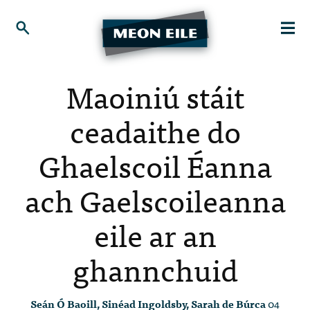
Maoiniú stáit
ceadaithe do
Ghaelscoil Éanna
ach Gaelscoileanna
eile ar an
ghannchuid
Seán Ó Baoill, Sinéad Ingoldsby, Sarah de Búrca
04