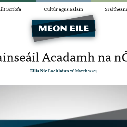
ilt Scríofa
Cultúr agus Ealaín
Sraithean
ainseáil Acadamh na n
Eilís Nic Lochlainn
26 March 2024