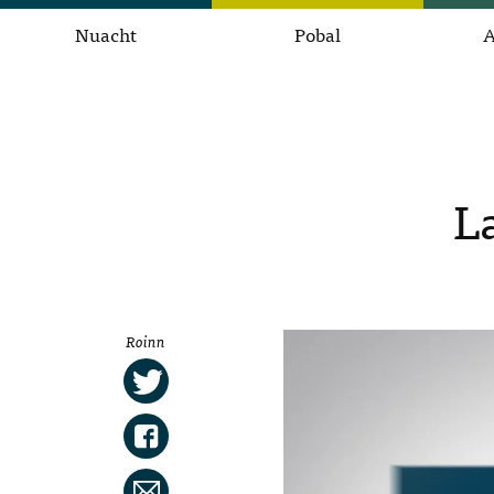
Nuacht
Pobal
A
L
Roinn