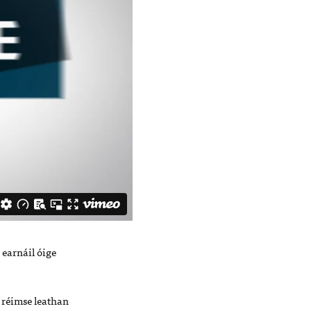
earnáil óige
í réimse leathan