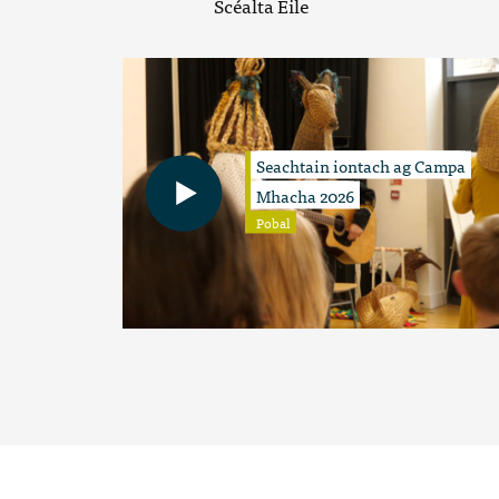
Scéalta Eile
Seachtain iontach ag Campa
Mhacha 2026
Pobal