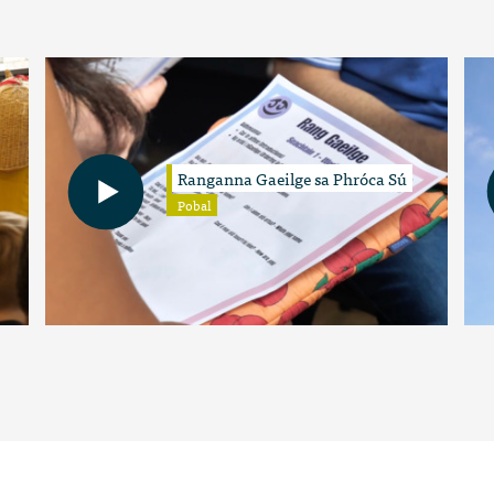
Ranganna Gaeilge sa Phróca Sú
Pobal