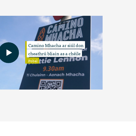
Camino Mhacha ar siúl don
cheathrú bliain as a chéile
Pobal