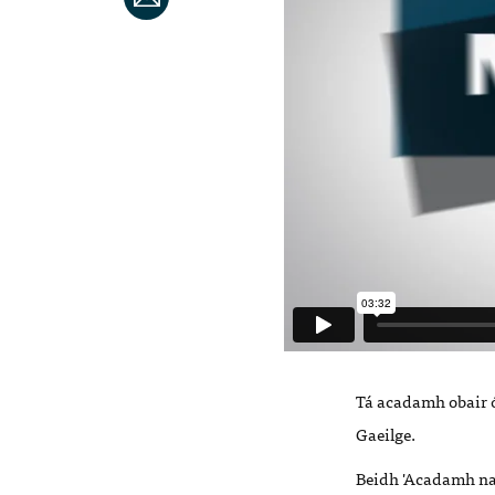
Tá acadamh obair ó
Gaeilge.
Beidh 'Acadamh na n