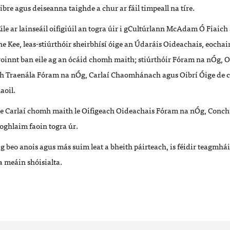
oibre agus deiseanna taighde a chur ar fáil timpeall na tíre.
ile ar lainseáil oifigiúil an togra úir i gCultúrlann McAdam Ó Fiaich
e Kee, leas-stiúrthóir sheirbhísí óige an Údaráis Oideachais, eochai
 roinnt ban eile ag an ócáid chomh maith; stiúrthóir Fóram na nÓg, 
h Traenála Fóram na nÓg, Carlaí Chaomhánach agus Oibrí Óige de c
aoil.
le Carlaí chomh maith le Oifigeach Oideachais Fóram na nÓg, Conch
oghlaim faoin togra úr.
beo anois agus más suim leat a bheith páirteach, is féidir teagmhá
 meáin shóisialta.