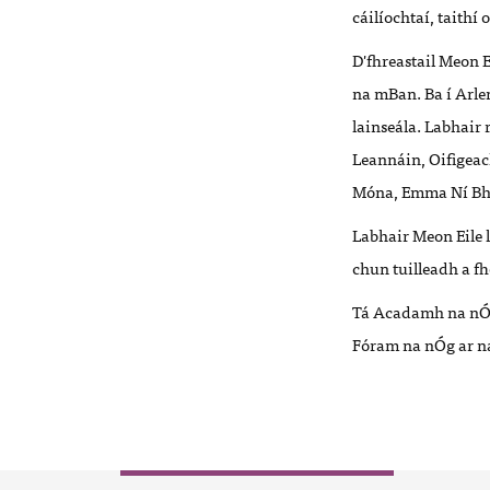
cáilíochtaí, taithí 
D'fhreastail Meon E
na mBan. Ba í Arlen
lainseála. Labhair
Leannáin, Oifigeac
Móna, Emma Ní Bh
Labhair Meon Eile 
chun tuilleadh a fh
Tá Acadamh na nÓg 
Fóram na nÓg ar na