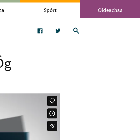
na
Spórt
Oideachas
Óg