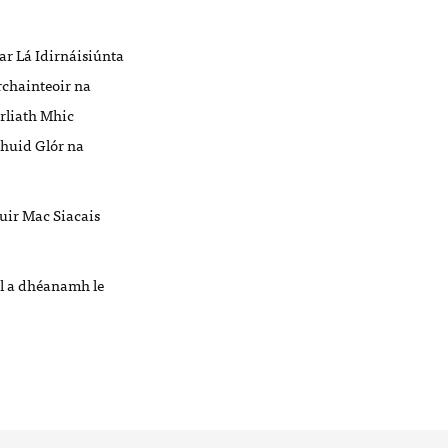
 ar Lá Idirnáisiúnta
rchainteoir na
Orliath Mhic
huid Glór na
uir Mac Siacais
il a dhéanamh le