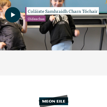
Coláiste Samhraidh Charn Tóchair
Oideachas