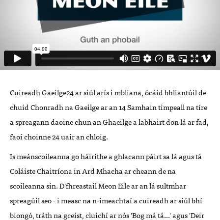
Cuireadh Gaeilge24 ar siúl arís i mbliana, ócáid bhliantúil de
chuid Chonradh na Gaeilge ar an 14 Samhain timpeall na tíre
a spreagann daoine chun an Ghaeilge a labhairt don lá ar fad,
faoi choinne 24 uair an chloig.
Is meánscoileanna go háirithe a ghlacann páirt sa lá agus tá
Coláiste Chaitríona in Ard Mhacha ar cheann de na
scoileanna sin. D'fhreastail Meon Eile ar an lá sultmhar
spreagúil seo - i measc na n-imeachtaí a cuireadh ar siúl bhí
biongó, tráth na gceist, cluichí ar nós 'Bog má tá...' agus 'Deir