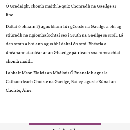
Ó Gradaigh', chomh maith le quiz Chonradh na Gaeilge ar
líne.
Daltaí ó bhliain 13 agus bliain 14 i gCoiste na Gaeilge a bhí ag
stiúradh na ngíomhaíochtaí seo i Sruth na Gaeilge sa scoil. Lá
den scoth a bhí ann agus bhí daltaí ón scoil Bhéarla a
dhéanann staidéar ar an Ghaeilge páirteach sna himeachtaí
chomh maith.
Labhair Meon Ele leis an Mháistir Ó Ruanaidh agus le
Cathaoirleach Choiste na Gaeilge, Bailey, agus le Rúnaí an
Choiste, Áine.
Scéalta Eile