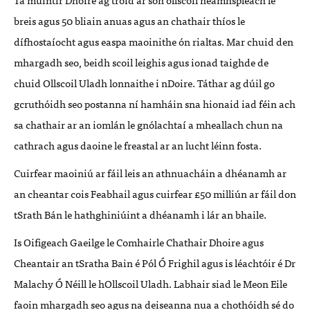
breis agus 50 bliain anuas agus an chathair thíos le
dífhostaíocht agus easpa maoinithe ón rialtas. Mar chuid den
mhargadh seo, beidh scoil leighis agus ionad taighde de
chuid Ollscoil Uladh lonnaithe i nDoire. Táthar ag dúil go
gcruthóidh seo postanna ní hamháin sna hionaid iad féin ach
sa chathair ar an iomlán le gnólachtaí a mheallach chun na
cathrach agus daoine le freastal ar an lucht léinn fosta.
Cuirfear maoiniú ar fáil leis an athnuacháin a dhéanamh ar
an cheantar cois Feabhail agus cuirfear £50 milliún ar fáil don
tSrath Bán le hathghiniúint a dhéanamh i lár an bhaile.
Is Oifigeach Gaeilge le Comhairle Chathair Dhoire agus
Cheantair an tSratha Bain é Pól Ó Frighil agus is léachtóir é Dr
Malachy Ó Néill le hOllscoil Uladh. Labhair siad le Meon Eile
faoin mhargadh seo agus na deiseanna nua a chothóidh sé do