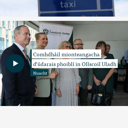
Comhdháil mionteangacha
d’údarais phoiblí in Ollscoil Uladh
Nuacht