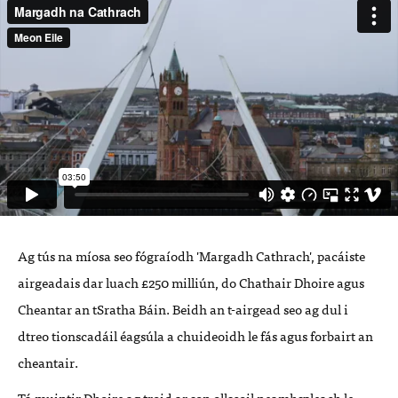
Ag tús na míosa seo fógraíodh 'Margadh Cathrach', pacáiste
airgeadais dar luach £250 milliún, do Chathair Dhoire agus
Cheantar an tSratha Báin. Beidh an t-airgead seo ag dul i
dtreo tionscadáil éagsúla a chuideoidh le fás agus forbairt an
cheantair.
Tá muintir Dhoire ag troid ar son ollscoil neamhspleach le