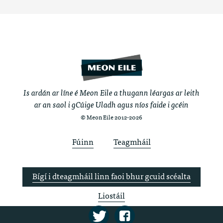
Is ardán ar líne é Meon Eile a thugann léargas ar leith
ar an saol i gCúige Uladh agus níos faide i gcéin
© Meon Eile 2012-2026
Fúinn
Teagmháil
Bígí i dteagmháil linn faoi bhur gcuid scéalta
Liostáil