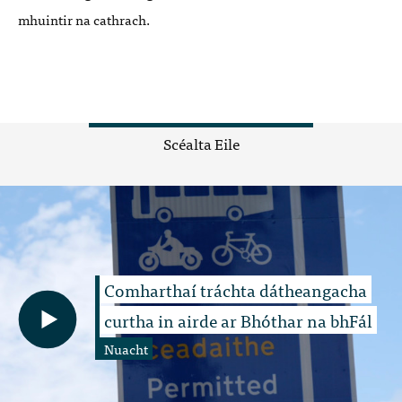
mhuintir na cathrach.
Scéalta Eile
Comharthaí tráchta dátheangacha
curtha in airde ar Bhóthar na bhFál
Nuacht