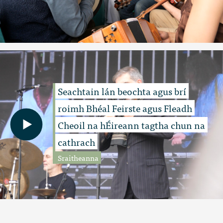
Seachtain lán beochta agus brí
roimh Bhéal Feirste agus Fleadh
Cheoil na hÉireann tagtha chun na
cathrach
Sraitheanna