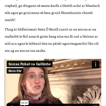
cispheil, go dtugann sé seans daofa a bheith aclaí ar bhealach
eile agus go gcuireann sé lena gcuid féinmhuinín chomh
maith”.
Thug ár bhfísiriseoir Seán Ó Baoill cuairt ar an sorcas ar na
mallaibh le fáil amach giota beag níos mo fá cad a bhíonn ar
siúl acu agus le labhairt leis na páistí agus teagascóirí fán ról
ata ag an sorcas ina saolta.