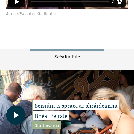
Sorcas Pobail na Gaillimhe
Scéalta Eile
Seisiúin is spraoi ar shráideanna
Bhéal Feirste
Sraitheanna