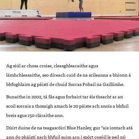
Ag siúl ar chosa croise, cleasghleacaithe agus
lámhchleasaithe, seo díreach cuid de na scileanna a bhíonn á
bhfoghlaim ag páistí de chuid Sorcas Pobail na Gaillimhe.
Bunaithe in 2002, tá fás agus forbairt tar éis theacht ar an
scoil sorcais a thosaigh amach le 20 páiste ach anois a bhfuil
breis agus 150 cláraithe ann.
Dúirt duine de na teagascóirí Blue Hanley, gur “ais iontach atá
ann do pháistí nach bhfuil suim acu i spórt cosúil le peil nó