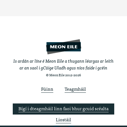
Is ardán ar líne é Meon Eile a thugann léargas ar leith
ar an saol i gCúige Uladh agus níos faide i gcéin
© Meon Eile 2012-2026
Fúinn
Teagmháil
Bígí i dteagmháil linn faoi bhur gcuid scéalta
Liostáil