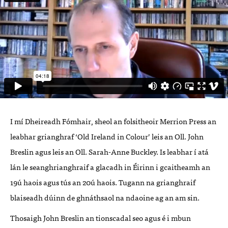
I mí Dheireadh Fómhair, sheol an folsitheoir Merrion Press an
leabhar grianghraf ‘Old Ireland in Colour’ leis an Oll. John
Breslin agus leis an Oll. Sarah-Anne Buckley. Is leabhar í atá
lán le seanghrianghraif a glacadh in Éirinn i gcaitheamh an
19ú haois agus tús an 20ú haois. Tugann na grianghraif
blaiseadh dúinn de ghnáthsaol na ndaoine ag an am sin.
Thosaigh John Breslin an tionscadal seo agus é i mbun