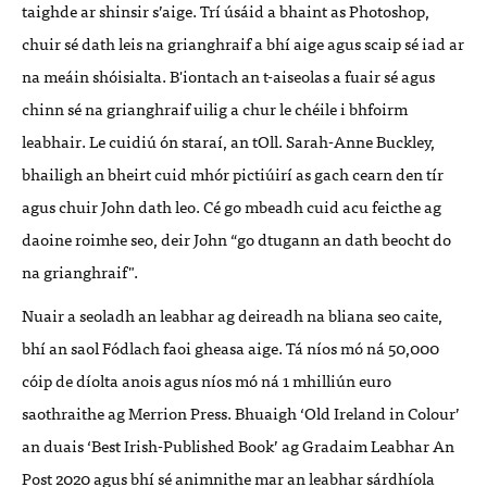
taighde ar shinsir s’aige. Trí úsáid a bhaint as Photoshop,
chuir sé dath leis na grianghraif a bhí aige agus scaip sé iad ar
na meáin shóisialta. B'iontach an t-aiseolas a fuair sé agus
chinn sé na grianghraif uilig a chur le chéile i bhfoirm
leabhair. Le cuidiú ón staraí, an tOll. Sarah-Anne Buckley,
bhailigh an bheirt cuid mhór pictiúirí as gach cearn den tír
agus chuir John dath leo. Cé go mbeadh cuid acu feicthe ag
daoine roimhe seo, deir John “go dtugann an dath beocht do
na grianghraif".
Nuair a seoladh an leabhar ag deireadh na bliana seo caite,
bhí an saol Fódlach faoi gheasa aige. Tá níos mó ná 50,000
cóip de díolta anois agus níos mó ná 1 mhilliún euro
saothraithe ag Merrion Press. Bhuaigh ‘Old Ireland in Colour’
an duais ‘Best Irish-Published Book’ ag Gradaim Leabhar An
Post 2020 agus bhí sé animnithe mar an leabhar sárdhíola