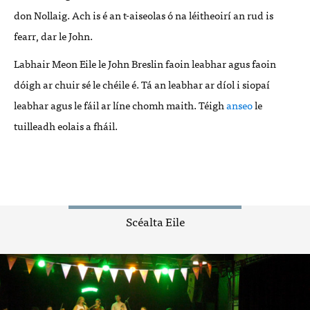
don Nollaig. Ach is é an t-aiseolas ó na léitheoirí an rud is
fearr, dar le John.
Labhair Meon Eile le John Breslin faoin leabhar agus faoin
dóigh ar chuir sé le chéile é. Tá an leabhar ar díol i siopaí
leabhar agus le fáil ar líne chomh maith. Téigh
anseo
le
tuilleadh eolais a fháil.
Scéalta Eile