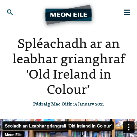
Spléachadh ar an
leabhar grianghraf
'Old Ireland in
Colour’
Pádraig Mac Oitir
15 January 2021