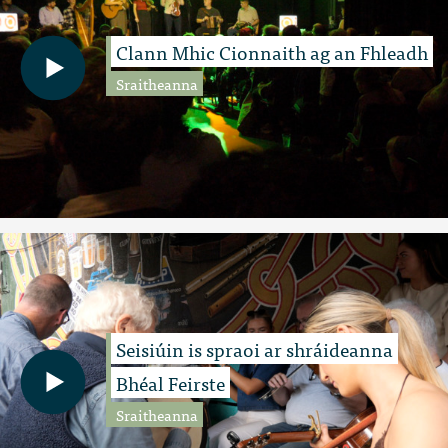
Clann Mhic Cionnaith ag an Fhleadh
Sraitheanna
Seisiúin is spraoi ar shráideanna
Bhéal Feirste
Sraitheanna