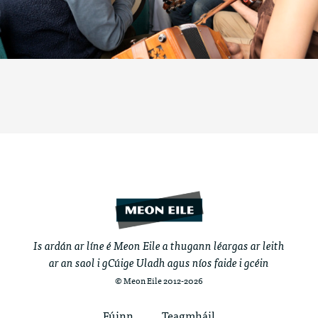
Is ardán ar líne é Meon Eile a thugann léargas ar leith
ar an saol i gCúige Uladh agus níos faide i gcéin
© Meon Eile 2012-2026
Fúinn
Teagmháil