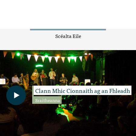
Scéalta Eile
Clann Mhic Cionnaith ag an Fhleadh
Sraitheanna