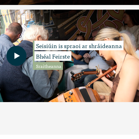
Seisiúin is spraoi ar shráideanna
Bhéal Feirste
Sraitheanna