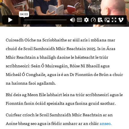
Cuireadh Oíche na Scríobhaithe ar siúl arís i mbliana mar
chuid de Scoil Samhraidh Mhic Reachtain 2025. Is in Áras
Mhic Reachtain a bhailigh daoine le héisteacht le triúr
scríbhneoirí: Seán Ó Muireagáin, Róise Ní Bhaoill agus
Micheál Ó Conghaile, agus is é an Dr Fionntán de Brún a chuir
na haíonna faoi agallamh.
Bhí deis ag Meon Eile labhairt leis na triúr scríbhneoirí agus le
Fionntán faoin ócáid speisialta agus faoina gcuid saothar.
Cuirfear críoch le Scoil Samhraidh Mhic Reachtain ar an
Aoine bheag seo agus is féidir amharc ar an chlár
anseo.