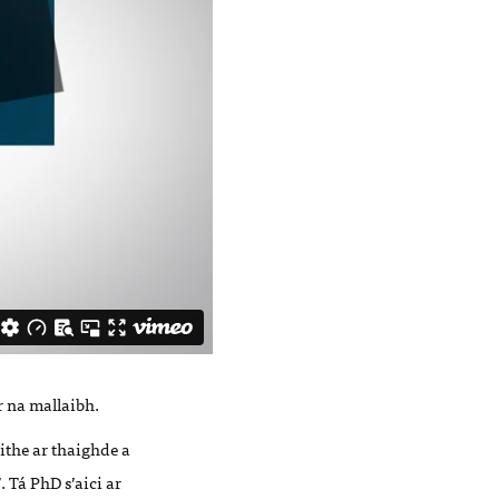
r na mallaibh.
ithe ar thaighde a
. Tá PhD s’aici ar