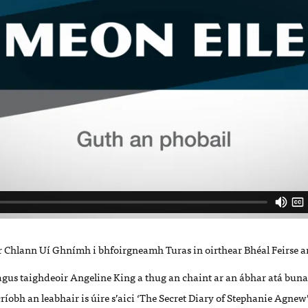
r Chlann Uí Ghnímh i bhfoirgneamh Turas in oirthear Bhéal Feirse a
 agus taighdeoir Angeline King a thug an chaint ar an ábhar atá buna
críobh an leabhair is úire s’aici ‘The Secret Diary of Stephanie Agnew’