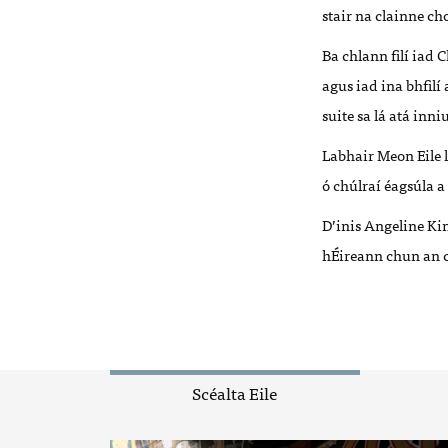
stair na clainne c
Ba chlann filí iad 
agus iad ina bhfilí
suite sa lá atá inn
Labhair Meon Eile l
ó chúlraí éagsúla a
D’inis Angeline King
hÉireann chun an c
Scéalta Eile