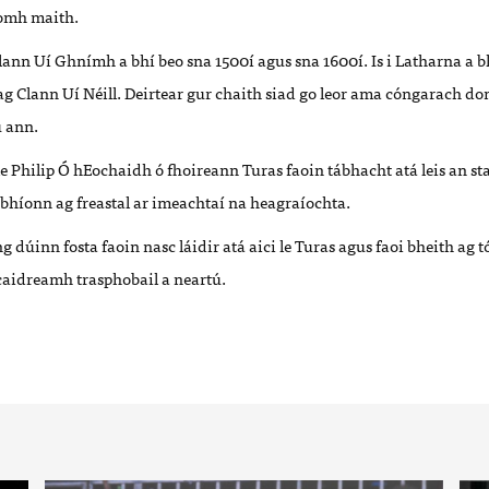
homh maith.
Clann Uí Ghnímh a bhí beo sna 1500í agus sna 1600í. Is i Latharna a b
 ag Clann Uí Néill. Deirtear gur chaith siad go leor ama cóngarach don
iu ann.
e Philip Ó hEochaidh ó fhoireann Turas faoin tábhacht atá leis an st
 bhíonn ag freastal ar imeachtaí na heagraíochta.
 dúinn fosta faoin nasc láidir atá aici le Turas agus faoi bheith ag tó
aidreamh trasphobail a neartú.