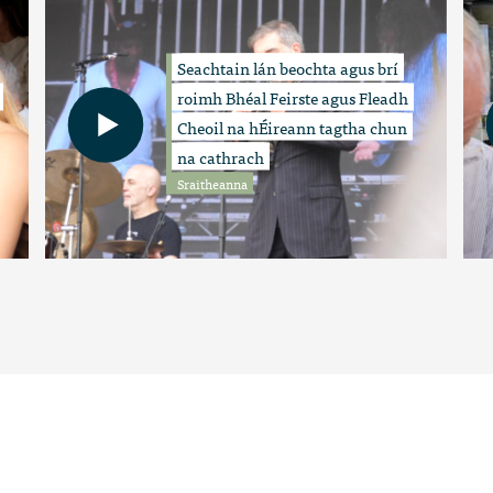
Seachtain lán beochta agus brí
roimh Bhéal Feirste agus Fleadh
Cheoil na hÉireann tagtha chun
na cathrach
Sraitheanna