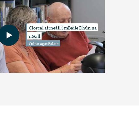
Ciorcal airneáil i mBaile Dhún na
nGall
Cultúr agus Ealaín