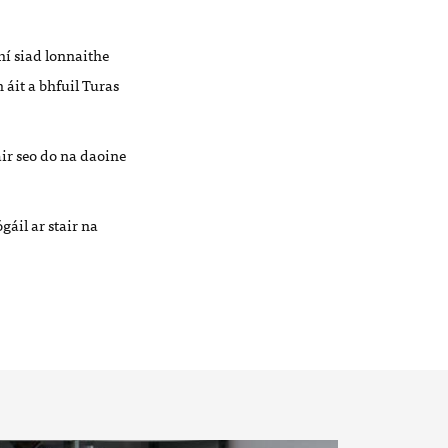
hí siad lonnaithe
 áit a bhfuil Turas
air seo do na daoine
gáil ar stair na