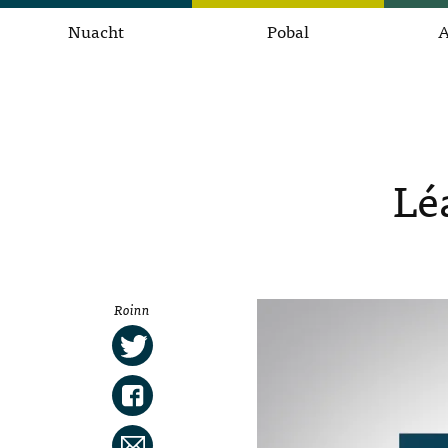
Nuacht
Pobal
A
Lé
Roinn