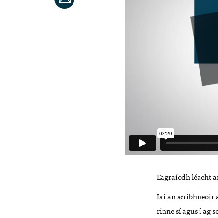
Eagraíodh léacht a
Is í an scríbhneoir
rinne sí agus í ag s