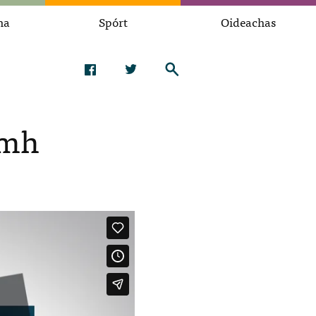
na
Spórt
Oideachas
ímh