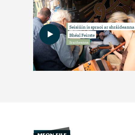
Seisiúin is spraoi ar shráideanna
Bhéal Feirste
Sraitheanna