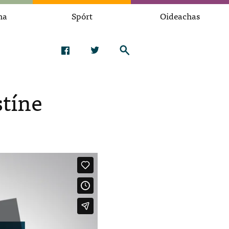
na
Spórt
Oideachas
stíne