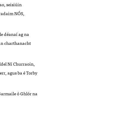
ao, seisiúin
 Gradaim NÓS,
le déanaí ag na
 an charthanacht
Edel Ní Churraoin,
rr, agus ba é Torby
Garmaile ó Ghlór na