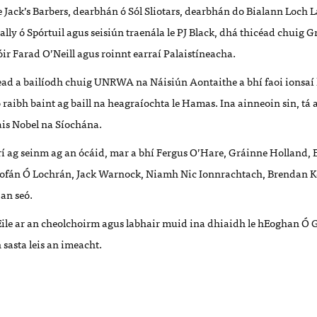
 Jack’s Barbers, dearbhán ó Sól Sliotars, dearbhán do Bialann Loch L
ally ó Spórtuil agus seisiún traenála le PJ Black, dhá thicéad chuig
óir Farad O’Neill agus roinnt earraí Palaistíneacha.
ead a bailíodh chuig UNRWA na Náisiún Aontaithe a bhí faoi ionsaí 
raibh baint ag baill na heagraíochta le Hamas. Ina ainneoin sin, tá
is Nobel na Síochána.
rí ag seinm ag an ócáid, mar a bhí Fergus O’Hare, Gráinne Holland, 
iofán Ó Lochrán, Jack Warnock, Niamh Nic Ionnrachtach, Brendan Ke
 an seó.
Eile ar an cheolchoirm agus labhair muid ina dhiaidh le hEoghan Ó 
sasta leis an imeacht.