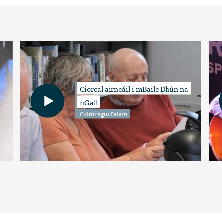
Ciorcal airneáil i mBaile Dhún na
nGall
Cultúr agus Ealaín