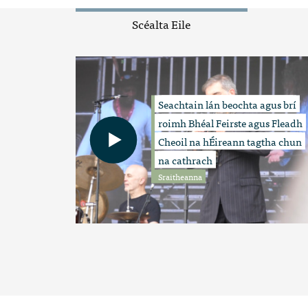
Scéalta Eile
Seachtain lán beochta agus brí
roimh Bhéal Feirste agus Fleadh
Cheoil na hÉireann tagtha chun
na cathrach
Sraitheanna