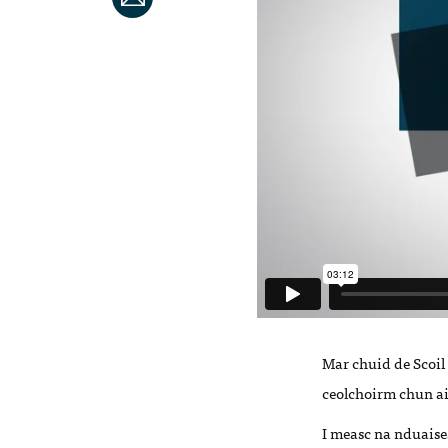
Mar chuid de Scoil
ceolchoirm chun ai
I measc na nduaise