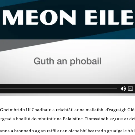
 Gheimhridh Uí Chadhain a reáchtáil ar na mallaibh, d’eagraigh Gl
rgead a bhailiú do mhuintir na Palaistíne. Tiomsaíodh £2,000 ar de
anna a bronnadh ag an raifil ar an oíche bhí bearradh gruaige le hAi