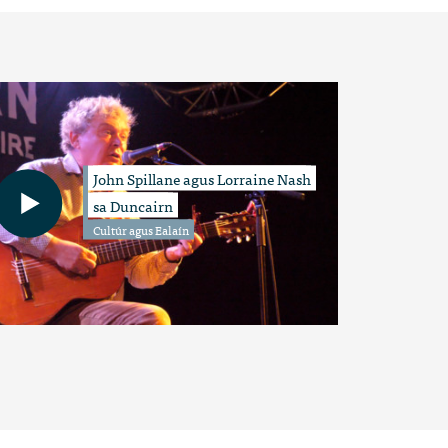
John Spillane agus Lorraine Nash
sa Duncairn
Cultúr agus Ealaín