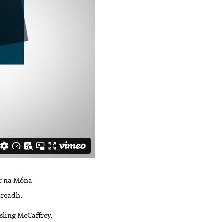
ór na Móna
ireadh.
sling McCaffrey,