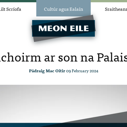
ilt Scríofa
Cultúr agus Ealaín
Sraithean
choirm ar son na Palai
Pádraig Mac Oitir
09 February 2024