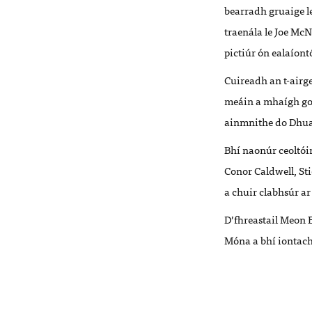
bearradh gruaige le
traenála le Joe McN
pictiúr ón ealaíont
Cuireadh an t-airg
meáin a mhaígh go 
ainmnithe do Dhua
Bhí naonúr ceoltói
Conor Caldwell, St
a chuir clabhsúr ar
D’fhreastail Meon 
Móna a bhí iontach 