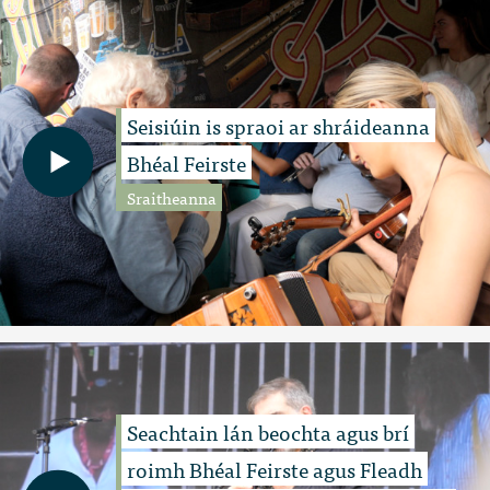
Seisiúin is spraoi ar shráideanna
Bhéal Feirste
Sraitheanna
Seachtain lán beochta agus brí
roimh Bhéal Feirste agus Fleadh