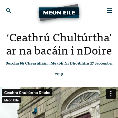
‘Ceathrú Chultúrtha’
ar na bacáin i nDoire
Sorcha Ní Chearúlláin , Méabh Ní Dhoibhlin
27 September
2019