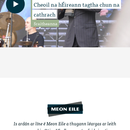
Cheoil na hÉireann tagtha chun na
cathrach
Sraitheanna
Is ardán ar líne é Meon Eile a thugann léargas ar leith