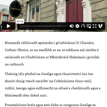
Rinneadh céiliúradh speisialta i gCultúrlann Uí Chanáin,
Cathair Dhoire, ar na maillibh ar na 10 mbliana atá imithe ó
osclaíodh an Chultúrlann ar Mhórshráid Shéamais i gcroílár
na cathrach.
Tháinig idir phobal na Gaeilge agus chuairteoirí úra ina
sluaití chuig ‘teach oscailte’ na Cultúrlainne chun ceoil,
cultúr, teanga agus oidhreacht na nGael a cheiliúradh agus a
bhlaiseadh den chéad uair.
Freastalaíonn breis agus 400 dalta ar ranganna Gaeilge sa