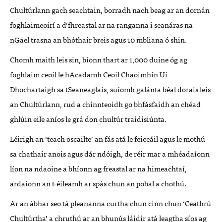
Chultúrlann gach seachtain, borradh nach beag ar an dornán
foghlaimeoirí a d’fhreastal ar na ranganna i seanáras na
nGael trasna an bhóthair breis agus 10 mbliana ó shin.
Chomh maith leis sin, bíonn thart ar 1,000 duine óg ag
foghlaim ceoil le hAcadamh Ceoil Chaoimhín Uí
Dhochartaigh sa tSeaneaglais, suíomh galánta béal dorais leis
an Chultúrlann, rud a chinnteoidh go bhfásfaidh an chéad
ghlúin eile aníos le grá don chultúr traidisiúnta.
Léirigh an ‘teach oscailte’ an fás atá le feiceáil agus le mothú
sa chathair anois agus dár ndóigh, de réir mar a mhéadaíonn
líon na ndaoine a bhíonn ag freastal ar na himeachtaí,
ardaíonn an t-éileamh ar spás chun an pobal a chothú.
Ar an ábhar seo tá pleananna curtha chun cinn chun ‘Ceathrú
Chultúrtha’ a chruthú ar an bhunús láidir atá leagtha síos ag