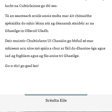
lucht na Cultúrlainne go dtí seo.
Tá an seanteach scoile anois molta mar áit chónaithe
spéisiálta do mhic léinn atá ag déanamh staidéir ar na
Ghaeilge in Ollscoil Uladh.
Deir muintir Chultúrlann Uí Chanáin go bhfuil sé mar
mhisean acu níos mó spáis a chur ar fáil do dhaoine óga agus
iad ag foghlam agus ag fás aníos trí Ghaeilge.
Go n-éirí go geal leo!
Scéalta Eile