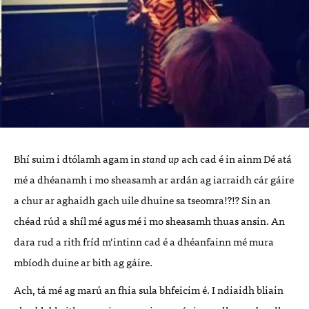
Bhí suim i dtólamh agam in
stand up
ach cad é in ainm Dé atá
mé a dhéanamh i mo sheasamh ar ardán ag iarraidh cár gáire
a chur ar aghaidh gach uile dhuine sa tseomra!?!? Sin an
chéad rúd a shíl mé agus mé i mo sheasamh thuas ansin. An
dara rud a rith fríd m’intinn cad é a dhéanfainn mé mura
mbíodh duine ar bith ag gáire.
Ach, tá mé ag marú an fhia sula bhfeicim é. I ndiaidh bliain