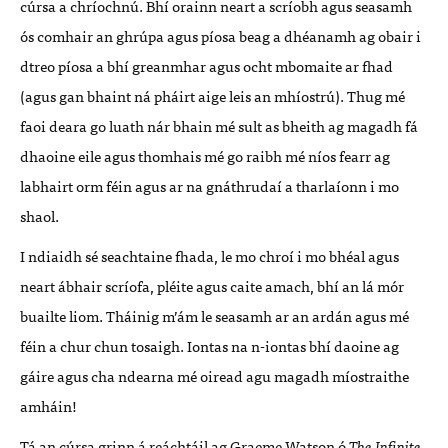
cúrsa a chríochnú. Bhí orainn neart a scríobh agus seasamh
ós comhair an ghrúpa agus píosa beag a dhéanamh ag obair i
dtreo píosa a bhí greanmhar agus ocht mbomaite ar fhad
(agus gan bhaint ná pháirt aige leis an mhíostrú). Thug mé
faoi deara go luath nár bhain mé sult as bheith ag magadh fá
dhaoine eile agus thomhais mé go raibh mé níos fearr ag
labhairt orm féin agus ar na gnáthrudaí a tharlaíonn i mo
shaol.
I ndiaidh sé seachtaine fhada, le mo chroí i mo bhéal agus
neart ábhair scríofa, pléite agus caite amach, bhí an lá mór
buailte liom. Tháinig m’ám le seasamh ar an ardán agus mé
féin a chur chun tosaigh. Iontas na n-iontas bhí daoine ag
gáire agus cha ndearna mé oiread agu magadh míostraithe
amháin!
Tá an cúrsa grinn á reáchtáil ag Graeme Watson ó
The Infinite