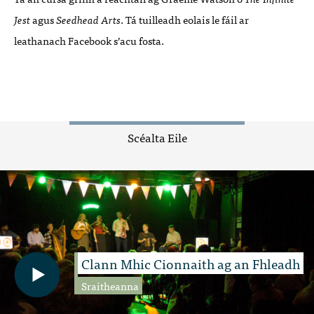
Jest
agus
Seedhead Arts
. Tá tuilleadh eolais le fáil ar
leathanach Facebook s’acu fosta.
Scéalta Eile
Clann Mhic Cionnaith ag an Fhleadh
Sraitheanna