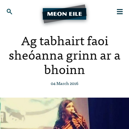
Ag tabhairt faoi
sheóanna grinn ar a
bhoinn
04 March 2016