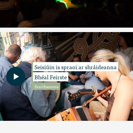
Seisiúin is spraoi ar shráideanna
Bhéal Feirste
Sraitheanna