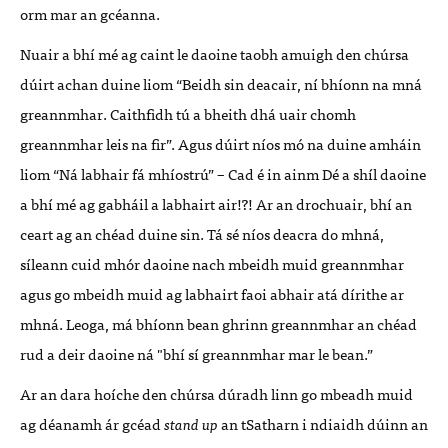
orm mar an gcéanna.
Nuair a bhí mé ag caint le daoine taobh amuigh den chúrsa
dúirt achan duine liom “Beidh sin deacair, ní bhíonn na mná
greannmhar. Caithfidh tú a bheith dhá uair chomh
greannmhar leis na fir”. Agus dúirt níos mó na duine amháin
liom “Ná labhair fá mhíostrú” – Cad é in ainm Dé a shíl daoine
a bhí mé ag gabháil a labhairt air!?! Ar an drochuair, bhí an
ceart ag an chéad duine sin. Tá sé níos deacra do mhná,
síleann cuid mhór daoine nach mbeidh muid greannmhar
agus go mbeidh muid ag labhairt faoi abhair atá dírithe ar
mhná. Leoga, má bhíonn bean ghrinn greannmhar an chéad
rud a deir daoine ná "bhí sí greannmhar mar le bean.”
Ar an dara hoíche den chúrsa dúradh linn go mbeadh muid
ag déanamh ár gcéad
stand up
an tSatharn i ndiaidh dúinn an