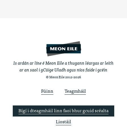
Is ardán ar líne é Meon Eile a thugann léargas ar leith
ar an saol i gCúige Uladh agus níos faide i gcéin
© Meon Eile 2012-2026
Fúinn
Teagmháil
Bígí i dteagmháil linn faoi bhur gcuid scéalta
Liostáil