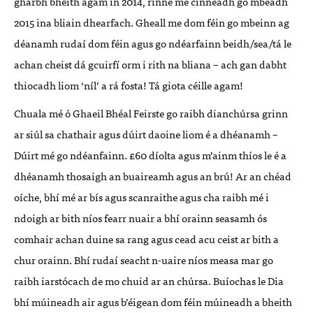
gharbh bheith agam in 2014, rinne mé cinneadh go mbeadh
2015 ina bliain dhearfach. Gheall me dom féin go mbeinn ag
déanamh rudaí dom féin agus go ndéarfainn beidh/sea/tá le
achan cheist dá gcuirfí orm i rith na bliana – ach gan dabht
thiocadh liom ‘níl’ a rá fosta! Tá giota céille agam!
Chuala mé ó Ghaeil Bhéal Feirste go raibh dianchúrsa grinn
ar siúl sa chathair agus dúirt daoine liom é a dhéanamh –
Dúirt mé go ndéanfainn. £60 díolta agus m’ainm thíos le é a
dhéanamh thosaigh an buaireamh agus an brú! Ar an chéad
oíche, bhí mé ar bís agus scanraithe agus cha raibh mé i
ndoigh ar bith níos fearr nuair a bhí orainn seasamh ós
comhair achan duine sa rang agus cead acu ceist ar bith a
chur orainn. Bhí rudaí seacht n-uaire níos measa mar go
raibh iarstócach de mo chuid ar an chúrsa. Buíochas le Dia
bhí múineadh air agus b’éigean dom féin múineadh a bheith