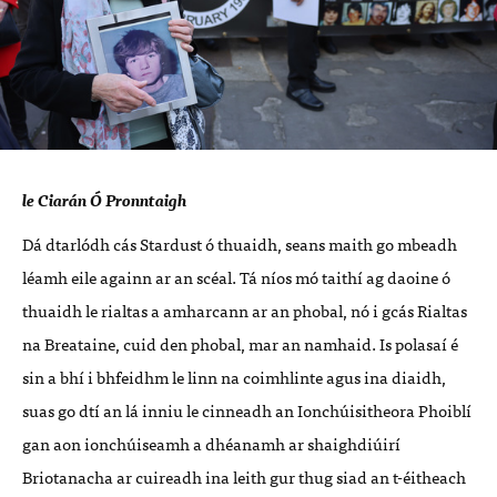
le Ciarán Ó Pronntaigh
Dá dtarlódh cás Stardust ó thuaidh, seans maith go mbeadh
léamh eile againn ar an scéal. Tá níos mó taithí ag daoine ó
thuaidh le rialtas a amharcann ar an phobal, nó i gcás Rialtas
na Breataine, cuid den phobal, mar an namhaid. Is polasaí é
sin a bhí i bhfeidhm le linn na coimhlinte agus ina diaidh,
suas go dtí an lá inniu le cinneadh an Ionchúisitheora Phoiblí
gan aon ionchúiseamh a dhéanamh ar shaighdiúirí
Briotanacha ar cuireadh ina leith gur thug siad an t-éitheach