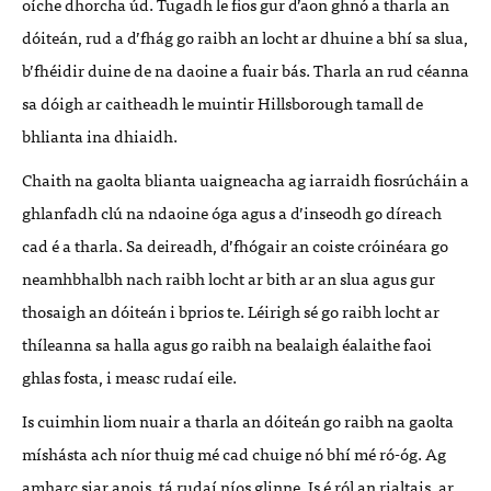
oíche dhorcha úd. Tugadh le fios gur d’aon ghnó a tharla an
dóiteán, rud a d’fhág go raibh an locht ar dhuine a bhí sa slua,
b’fhéidir duine de na daoine a fuair bás. Tharla an rud céanna
sa dóigh ar caitheadh le muintir Hillsborough tamall de
bhlianta ina dhiaidh.
Chaith na gaolta blianta uaigneacha ag iarraidh fiosrúcháin a
ghlanfadh clú na ndaoine óga agus a d’inseodh go díreach
cad é a tharla. Sa deireadh, d’fhógair an coiste cróinéara go
neamhbhalbh nach raibh locht ar bith ar an slua agus gur
thosaigh an dóiteán i bprios te. Léirigh sé go raibh locht ar
thíleanna sa halla agus go raibh na bealaigh éalaithe faoi
ghlas fosta, i measc rudaí eile.
Is cuimhin liom nuair a tharla an dóiteán go raibh na gaolta
míshásta ach níor thuig mé cad chuige nó bhí mé ró-óg. Ag
amharc siar anois, tá rudaí níos glinne. Is é ról an rialtais, ar