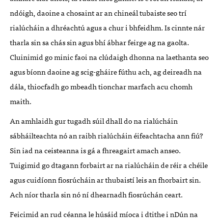
ndóigh, daoine a chosaint ar an chineál tubaiste seo trí
rialúcháin a dhréachtú agus a chur i bhfeidhm. Is cinnte nár
tharla sin sa chás sin agus bhí ábhar feirge ag na gaolta.
Cluinimid go minic faoi na clúdaigh dhonna na laethanta seo
agus bíonn daoine ag scig-gháire fúthu ach, ag deireadh na
dála, thiocfadh go mbeadh tionchar marfach acu chomh
maith.
An amhlaidh gur tugadh súil dhall do na rialúcháin
sábháilteachta nó an raibh rialúcháin éifeachtacha ann fiú?
Sin iad na ceisteanna is gá a fhreagairt amach anseo.
Tuigimid go dtagann forbairt ar na rialúcháin de réir a chéile
agus cuidíonn fiosrúcháin ar thubaistí leis an fhorbairt sin.
Ach níor tharla sin nó ní dhearnadh fiosrúchán ceart.
Feicimid an rud céanna le húsáid míoca i dtithe i nDún na