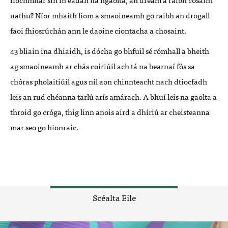
uathu? Níor mhaith liom a smaoineamh go raibh an drogall
faoi fhiosrúchán ann le daoine ciontacha a chosaint.
43 bliain ina dhiaidh, is dócha go bhfuil sé rómhall a bheith
ag smaoineamh ar chás coiriúil ach tá na bearnaí fós sa
chóras pholaitiúil agus níl aon chinnteacht nach dtiocfadh
leis an rud chéanna tarlú arís amárach. A bhuí leis na gaolta a
throid go cróga, thig linn anois aird a dhíriú ar cheisteanna
mar seo go hionraic.
Scéalta Eile