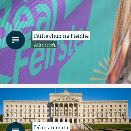
Fáilte chun na Fleidhe
Ailt Scríofa
Déan an mata