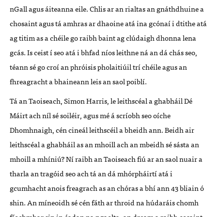
nGall agus áiteanna eile. Chlis ar an rialtas an gnáthdhuine a
chosaint agus tá amhras ar dhaoine atá ina gcónaí i dtithe atá
ag titim as a chéile go raibh baint ag clúdaigh dhonna lena
gcás. Is ceist í seo atá i bhfad níos leithne ná an dá chás seo,
téann sé go croí an phróisis pholaitiúil trí chéile agus an
fhreagracht a bhaineann leis an saol poiblí.
Tá an Taoiseach, Simon Harris, le leithscéal a ghabháil Dé
Máirt ach níl sé soiléir, agus mé á scríobh seo oíche
Dhomhnaigh, cén cineál leithscéil a bheidh ann. Beidh air
leithscéal a ghabháil as an mhoill ach an mbeidh sé sásta an
mhoill a mhíniú? Ní raibh an Taoiseach fiú ar an saol nuair a
tharla an tragóid seo ach tá an dá mhórpháirtí atá i
gcumhacht anois freagrach as an chóras a bhí ann 43 bliain ó
shin. An míneoidh sé cén fáth ar throid na húdaráis chomh
fíochmhar sin in éadan na ngaolta, an dream a raibh cosaint