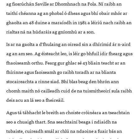
ag fiosrúchán Saville ar Dhomhnach na Fola. Ní raibh an
taithí chéanna ag an phobal ó dheas agus bhí obair mhór ar
ghaolta an 48 duine a maraíodh in 1981 a léiriú nach raibh an
rialtas ná na húdaráis ag gníomhú ar a son.
Is ar na gaolta a d’fhulaing an oiread sin a dhírímid ár n-aird
ag an am seo. Ag éisteacht leo, is léir go bhfuil idir fhearg agus
fhaoiseamh orthu. Fearg gur ghlac sé 43 bliain teacht ar an
fhírinne agus faoiseamh go raibh toradh ar na blianta
stocaireachta a rinne siad. Bhí blas beag den bhrón ann
chomh maith nó cailleadh cuid de na tuismitheoirí sula raibh
deis acu an lá seo a fheiceáil.
Agus tá tábhacht le breith an choiste cróinéara an tseachtain
seo a chuaigh thart. Sna seachtainí beaga i ndiaidh na
tubaiste, cuireadh smál ar chlú na ndaoine a fuair bás an