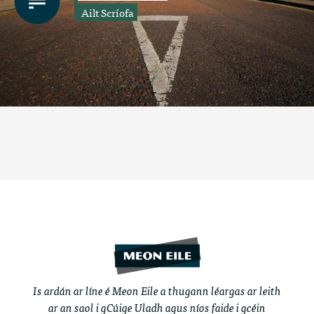
Ailt Scríofa
Is ardán ar líne é Meon Eile a thugann léargas ar leith
ar an saol i gCúige Uladh agus níos faide i gcéin