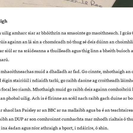
aigh
 uilig amharc siar ar bhóithrín na smaointe go maoithneach. I gc
cúis againn an lá sin a chomóradh nó thug sé deis dúinn an choimhli
 siúl ar na sráideanna a thuilleadh agus thig linn a bheith buíoch a
harú.
 mhaoithneachas muid a dhalladh ar fad. Go cinnte, mhothaigh an 
 éigin stairiúil i ndiaidh tarlú, go raibh daoine ag croitheadh láimh
s focal leo riamh. Mhothaigh muid go raibh deis againn comhoibriú 
s an phobal uilig. Ach is é fírinne an scéil nach raibh gach duine ar b
ar shaol Ian Paisley ar an BBC ar na mallaibh agus ba é an teachtairea
raibh an DUP ar son comhroinnt cumhachta mar mhodh rialtais ó th
 ina éadan agus níor athraigh a bport, i ndáiríre, ó shin.