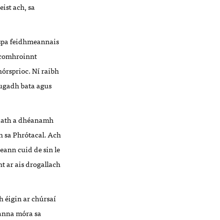
ist ach, sa
aspa feidhmeannais
 comhroinnt
hórsprioc. Ní raibh
tugadh bata agus
sciath a dhéanamh
h sa Phrótacal. Ach
eann cuid de sin le
t ar ais drogallach
h éigin ar chúrsaí
banna móra sa