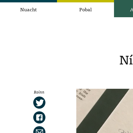
Nuacht
Pobal
A
Ní
Roinn