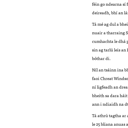
féin go ndearna sí 
deireadh, bhí an lá
Tá mé ag dul a bhe
nuair a tharraing
cumhachta le dhá ph
sin ag tarlú leis 
bóthar di.
Níl an tsáinn ina b
faoi Chreat Windsor
ní ligfeadh an dre
bheith sa dara hái
ann i ndiaidh na d
Tá athrú tagtha ar 
le 25 bliana anuas 