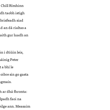
 Chill Rímhinn
dh taobh istigh
mbrisfeadh siad
d an dá rialtas a
maith gur luadh an
 i dtiúin leis,
háinig Peter
a bhí le
oibre sin go gasta
éagmais.
h ar dhá fhronta:
alpadh faoi na
eilge ann. Measaim