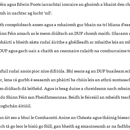
féin agus Edwin Poots iarrachtaí ionraice an ghoimh a bhaint den che
mh in uachtar ag lucht ‘níl’.
ith conspóideach anseo agus a mhaíomh gur bhain na trí bliana d’e
 Sinn Féin amach as le meon diúltach an DUP chomh maith. Glacann
áirtí a bheith sásta rudaí áirithe a ghéilleadh ar mhaithe leis an m
an DUP agus gach uair a chaith an ceannaire culaith na comhurraime 
hfuil rudaí anois pioc níos difriúla. Bhí seans ag an DUP buaileam 
, lena rá gurbh é seasamh an pháirtí ba chúis leis an athrú suntasac
am diúltach dá leithéid. Agus is beag duine a chreideann nach mbain
t do Shinn Féin san Fheidhmeannas. Beidh le feiceáil an mbeidh teach
toghchán áitiúil.
an áit seo a bhuí le Comhaontú Aoine an Chéasta agus tháinig biseac
ach tá go leor le bisiú go fóill, gan bheith ag smaoineamh ar na fadh