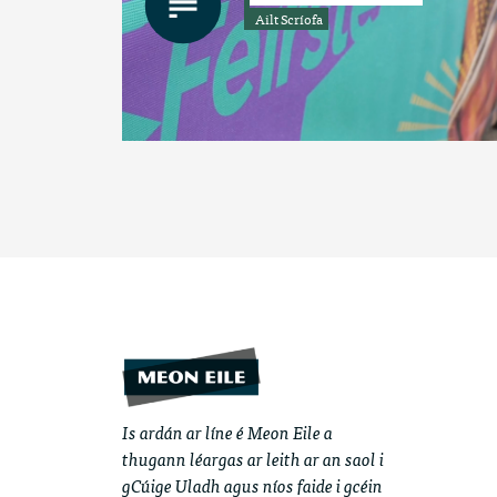
Ailt Scríofa
Is ardán ar líne é Meon Eile a
thugann léargas ar leith ar an saol i
gCúige Uladh agus níos faide i gcéin