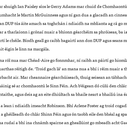
r shuigh Ian Paisley síos le Gerry Adams mar chuid de Chomhaontú
cumhacht le Martin McGuinness agus ní gan dua a glacadh an cinnea
 an DUP tús áite amach sa toghchán i ndiaidh na mblianta ag rá go 
r a tharlaíonn i gcónaí nuair a bhíonn géarchéim sa phróiseas, ba ia
tí le chéile. Bíodh geall go raibh bagairtí ann don DUP agus seans 
t éigin le linn na margála.
na ról nua mar Chéad-Aire go fonnmhar, ní raibh an páirtí go hiomlán
uarthas réitigh de. ‘Troid gach lá’ an mana nua a bhí i réim nuair a t
bacht air. Mar cheannaire géarchúiseach, thuig seisean an tábhacht 
áinig sé ar chomhaontú le Sinn Féin. Ach b’éigean dó cúlú den chlár 
ntaithe, agus deis ag an eite dhiúltach sa bhaile neart a bhailiú ina 
 a lean i ndiaidh imeacht Robinson. Bhí Arlene Foster ag troid cogad
a ghéilleadh do chlár Shinn Féin agus ón taobh eile den bhéal ag sp
 na rudaí a bhí ina chnámh spairne an gheallúint go mbeadh acht Ga