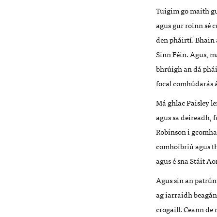
Tuigim go maith gu
agus gur roinn sé 
den pháirtí. Bhain
Sinn Féin. Agus, ma
bhrúigh an dá pháir
focal comhúdarás ái
Má ghlac Paisley le
agus sa deireadh, f
Robinson i gcomhar
comhoibriú agus th
agus é sna Stáit Ao
Agus sin an patrún
ag iarraidh beagán 
crogaill. Ceann de