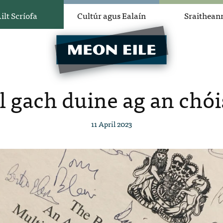
ilt Scríofa
Cultúr agus Ealaín
Sraithean
l gach duine ag an chói
11 April 2023