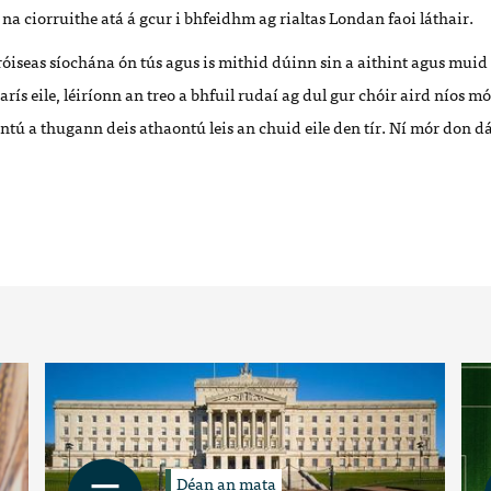
 na ciorruithe atá á gcur i bhfeidhm ag rialtas Londan faoi láthair.
hróiseas síochána ón tús agus is mithid dúinn sin a aithint agus muid 
arís eile, léiríonn an treo a bhfuil rudaí ag dul gur chóir aird níos m
 a thugann deis athaontú leis an chuid eile den tír. Ní mór don dá 
Déan an mata