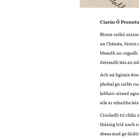
Ciarán Ó Pronnt
Bíonn cathú orainn
an Chéasta, bíonn 
bheadh an cogadh ar
deireadh leis an m
Ach ná ligimis don
phobal go raibh rud
labhair oiread agu
eile ar mhaithe lei
Craoladh trí chlár 
tháinig tríd nach 
sheas siad go láidir