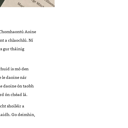
ás Chomhaontú Aoine
nt a chlaochlú. Ní
s gur tháinig
chuid is mó den
e le daoine nár
le daoine ón taobh
ord ón chéad lá.
cht shoiléir a
uaidh. Go deimhin,