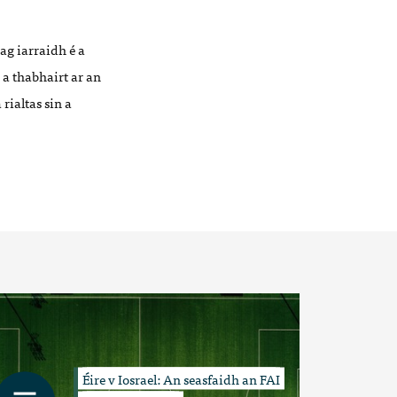
ag iarraidh é a
ó a thabhairt ar an
rialtas sin a
Éire v Iosrael: An seasfaidh an FAI