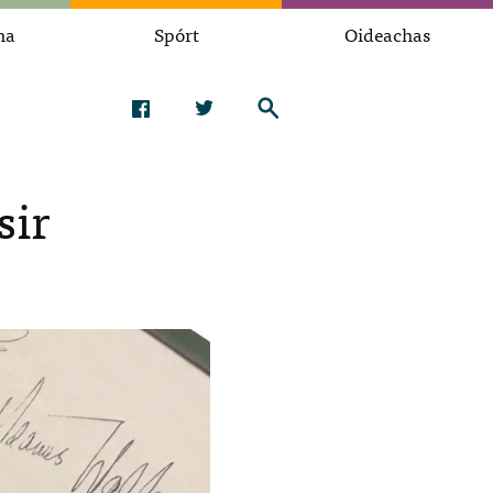
na
Spórt
Oideachas
sir