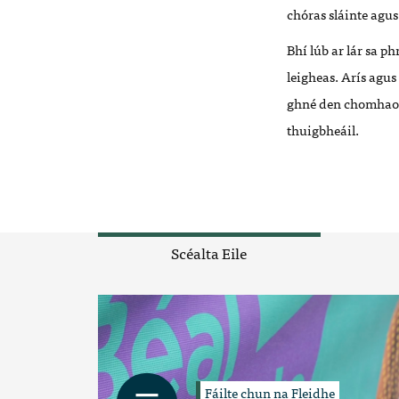
chóras sláinte agus
Bhí lúb ar lár sa p
leigheas. Arís agus 
ghné den chomhaontú
thuigbheáil.
Scéalta Eile
Fáilte chun na Fleidhe