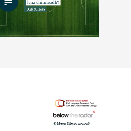
lena chinneadh?
Ailt Scríofa
© Meon Eile 2012-2026