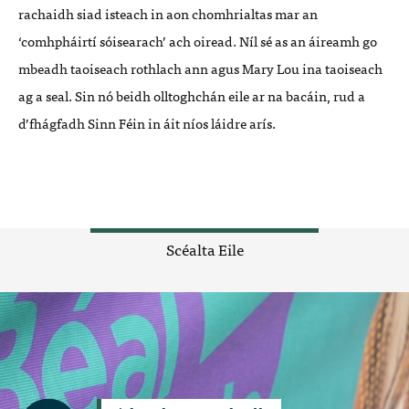
rachaidh siad isteach in aon chomhrialtas mar an
‘comhpháirtí sóisearach’ ach oiread. Níl sé as an áireamh go
mbeadh taoiseach rothlach ann agus Mary Lou ina taoiseach
ag a seal. Sin nó beidh olltoghchán eile ar na bacáin, rud a
d’fhágfadh Sinn Féin in áit níos láidre arís.
Scéalta Eile