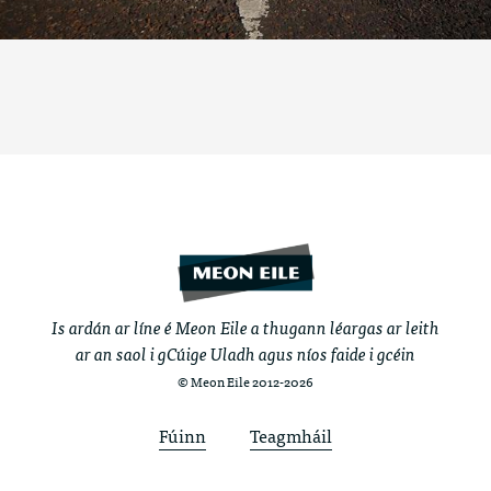
Is ardán ar líne é Meon Eile a thugann léargas ar leith
ar an saol i gCúige Uladh agus níos faide i gcéin
© Meon Eile 2012-2026
Fúinn
Teagmháil