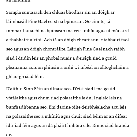
Sampla suntasach den chluas bhodhar sin an dóigh ar
láimhseáil Fine Gael ceist na bpinsean. Go cinnte, tá
inmharthanacht na bpinsean ina ceist mhór agus ní mór aird
a thabhairt uirthi. Ach tá an dóigh cheart ann le tabhairt faoi
seo agus an dóigh chontráilte. Léirigh Fine Gael nach raibh
siad i dtiúin leis an phobal nuair a d’eisigh siad a gcuid
pleananna aois an phinsin a ardú... i mbéal an olltoghcháin a
ghlaoigh siad féin.
D’aithin Sinn Féin an dínasc seo. D’éist siad lena gcuid
vótálaithe agus chum siad polasaithe le dul i ngleic leis na
bunfhadhbanna seo. Bhí daoine oilte deisbhéalacha acu leis
na polasaithe seo a mhíniú agus chuir siad béim ar an difear
idir iad féin agus an dá pháirtí mhóra eile. Rinne siad branda
de.