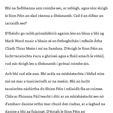
Bhí na fadhbanna ann roimhe seo, ar ndóigh, agus níor éirigh
le Sinn Féin an slad céanna a dhéanamh. Cad é an difear an
iarraidh seo?
B’fhéidir go raibh príomhléiriú againn leis an bhua a bhí ag
Mark Ward nuair a bhain sé an fothoghchán i mBaile Átha
Cliath Thiar Meán i mí na Samhna. D’éirigh le Sinn Féin an
lucht tacaíochta s’acu a ghríosú agus a fháil amach le vótáil,
rud nár éirigh leo a dhéanamh i gcónaí roimhe sin.
Ach bhí rud eile ann. Bhí scála na míshástachta i bhfad níos
mó ná mar a tuairiscíodh ar na meáin. Bhí an lucht
tacaíochta nádúrtha do Shinn Féin i ndiaidh fás as cuimse.
Chlis ar Fhianna Fáil teacht i dtír ar an mhíshástacht seo nó
d’amharc daoine orthu mar chuid den rialtas, ar a laghad na
daoine a bhí ag fulaingt. D’éirigh le Sinn Féin an