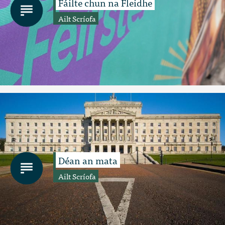
Fáilte chun na Fleidhe
Ailt Scríofa
Déan an mata
Ailt Scríofa