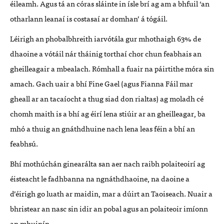
éileamh. Agus tá an córas sláinte in ísle brí ag am a bhfuil ‘an
otharlann leanaí is costasaí ar domhan’ á tógáil.
Léirigh an phobalbhreith iarvótála gur mhothaigh 63% de
dhaoine a vótáil nár tháinig torthaí chor chun feabhais an
gheilleagair a mbealach. Rómhall a fuair na páirtithe móra sin
amach. Gach uair a bhí Fine Gael (agus Fianna Fáil mar
gheall ar an tacaíocht a thug siad don rialtas) ag moladh cé
chomh maith is a bhí ag éirí lena stiúir ar an gheilleagar, ba
mhó a thuig an gnáthdhuine nach lena leas féin a bhí an
feabhsú.
Bhí mothúchán ginearálta san aer nach raibh polaiteoirí ag
éisteacht le fadhbanna na ngnáthdhaoine, na daoine a
d’éirigh go luath ar maidin, mar a dúirt an Taoiseach. Nuair a
bhristear an nasc sin idir an pobal agus an polaiteoir imíonn
an mhuinín.