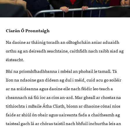
Ciarán Ó Pronntaigh
Na daoine ar tháinig toradh an olltoghcháin aniar aduaidh
orthu ag an deireadh seachtaine, caithfidh nach raibh siad ag
éisteacht.
Bhí na príomhfhadhbanna i mbéal an phobail le tamall. Tá
líon na ndaoine gan dídean ag dul i méid, cuid acu go soiléir
ar na sráideanna agus daoine eile nach féidir leo teach a
cheannach ná fiú íoc as cíos an-ard. Mar gheall ar chostas na
tithíochta i mBaile Átha Cliath, bíonn ar dhaoine cónaí níos
faide ar shiúl ón obair agus uaireanta fada a chaitheamh ag
taisteal gach lá ar chóras taistil nach bhfuil inchurtha leis an