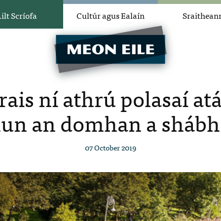
ilt Scríofa
Cultúr agus Ealaín
Sraithean
ais ní athrú polasaí at
un an domhan a shábh
07 October 2019