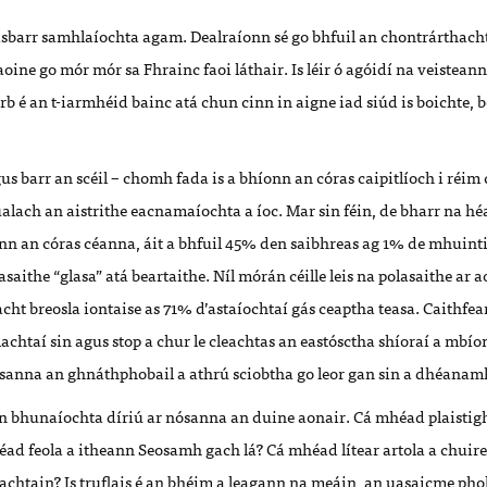
rasbarr samhlaíochta agam. Dealraíonn sé go bhfuil an chontrárthach
oine go mór mór sa Fhrainc faoi láthair. Is léir ó agóidí na veistean
b é an t-iarmhéid bainc atá chun cinn in aigne iad siúd is boichte, 
.
gus barr an scéil – chomh fada is a bhíonn an córas caipitlíoch i réim 
lach an aistrithe eacnamaíochta a íoc. Mar sin féin, de bharr na h
onn an córas céanna, áit a bhfuil 45% den saibhreas ag 1% de mhuint
asaithe “glasa” atá beartaithe. Níl mórán céille leis na polasaithe ar a
cht breosla iontaise as 71% d’astaíochtaí gás ceaptha teasa. Caithf
chtaí sin agus stop a chur le cleachtas an eastósctha shíoraí a mbío
ósanna an ghnáthphobail a athrú sciobtha go leor gan sin a dhéanam
áin bhunaíochta díriú ar nósanna an duine aonair. Cá mhéad plaistig
éad feola a itheann Seosamh gach lá? Cá mhéad lítear artola a chuir
achtain? Is truflais é an bhéim a leagann na meáin, an uasaicme phol