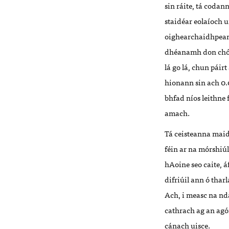
sin ráite, tá codan
staidéar eolaíoch u
oighearchaidhpeann
dhéanamh don chóras
lá go lá, chun páir
hionann sin ach 0.
bhfad níos leithne 
amach.
Tá ceisteanna maidi
féin ar na mórshiú
hAoine seo caite, á
difriúil ann ó tharl
Ach, i measc na nd
cathrach ag an agói
cánach uisce.