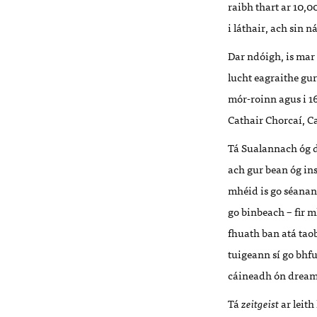
raibh thart ar 10,0
i láthair, ach sin 
Dar ndóigh, is mar
lucht eagraithe gur
mór-roinn agus i 16
Cathair Chorcaí, Ca
Tá Sualannach óg d
ach gur bean óg ins
mhéid is go séanann
go binbeach – fir 
fhuath ban atá tao
tuigeann sí go bhfu
cáineadh ón dream 
Tá
zeitgeist
ar leith