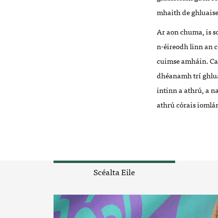
mhaith de ghluaise
Ar aon chuma, is s
n-éireodh linn an c
cuimse amháin. Cait
dhéanamh trí ghlua
intinn a athrú, a n
athrú córais iomlá
Scéalta Eile