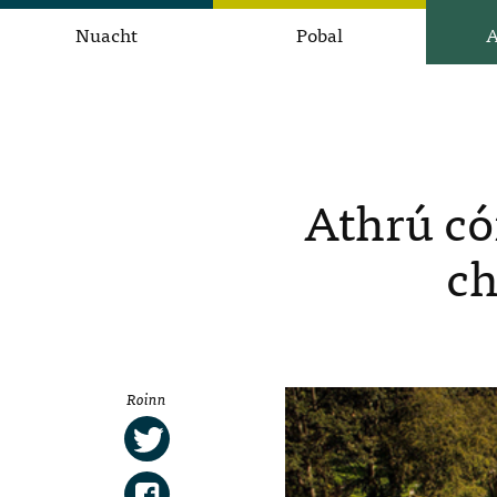
Nuacht
Pobal
A
Athrú cór
ch
Roinn