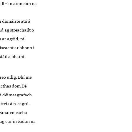
ill – in ainneoin na
n damáiste atá á
d ag streachailt ó
 ar agóid, ní
iseacht ar bhonn i
táil a bhaint
seo uilig. Bhí mé
nacthas dom Dé
bhí déimeagrafach
 treis á n-eagrú.
 meánaicmeacha
 ag cur in éadan na