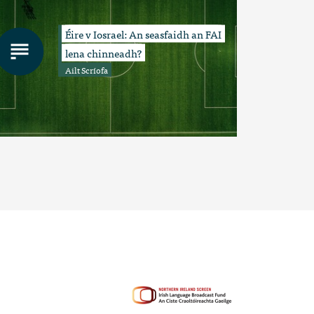
Éire v Iosrael: An seasfaidh an FAI
lena chinneadh?
Ailt Scríofa