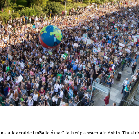
an stailc aeráide i mBaile Átha Cliath cúpla seachtain ó shín. Thuair