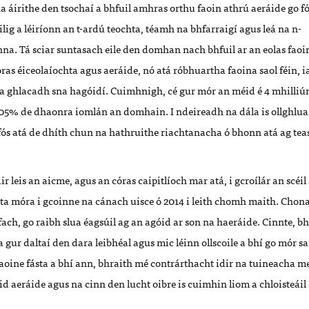
na áirithe den tsochaí a bhfuil amhras orthu faoin athrú aeráide go fó
ilig a léiríonn an t-ardú teochta, téamh na bhfarraigí agus leá na n-
a. Tá sciar suntasach eile den domhan nach bhfuil ar an eolas faoi
 éiceolaíochta agus aeráide, nó atá róbhuartha faoina saol féin, ia
t a ghlacadh sna hagóidí. Cuimhnigh, cé gur mór an méid é 4 mhilliún
05% de dhaonra iomlán an domhain. I ndeireadh na dála is ollghlua
fós atá de dhíth chun na hathruithe riachtanacha ó bhonn atá ag teas
r leis an aicme, agus an córas caipitlíoch mar atá, i gcroílár an scéil 
lta móra i gcoinne na cánach uisce ó 2014 i leith chomh maith. Cho
fach, go raibh slua éagsúil ag an agóid ar son na haeráide. Cinnte, 
a gur daltaí den dara leibhéal agus mic léinn ollscoile a bhí go mór sa
aoine fásta a bhí ann, bhraith mé contrárthacht idir na tuineacha
d aeráide agus na cinn den lucht oibre is cuimhin liom a chloisteáil