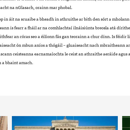
acht na nGlasach, orainn mar phobal.
op in áit na scuaibe a bheadh in athruithe ar bith den sórt a mholan
eann is fearr a fháil ar na comhlachtaí ilnáisiúnta breosla atá dírith
hfear an córas seo a éilíonn fás gan teorainn a chur dínn. Is féidir li
iseacht ón mbun aníos a thógáil – gluaiseacht nach mbraitheann ar 
ascann ceisteanna eacnamaíochta le ceist an athraithe aeráide agus 
n a bhaint amach.