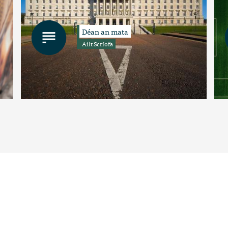
Déan an mata
Ailt Scríofa