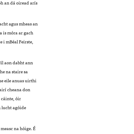
bh an dá oiread arís
eacht agus mheas an
ga is móra ar gach
e i mBéal Feirste,
Níl aon dabht ann
he na staire sa
e eile anuas uirthi
tairí cheana don
cáinte, óir
h lucht agóide
i measc na hóige. É