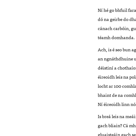
Ní hé go bhfuil fa
dó na geirbe do dha
cánach carbóin, gur
téamh domhanda
Ach, is é seo bun a
an ngnáthdhuine ua
déistiní a chothaí
éireoidh leis na pol
locht ar 100 comhla
bhaint de na comhla
Ní éireoidh linn n
Is breá leis na me
gach bliain? Cá mh
gluaisteáin gach se