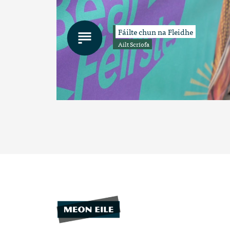
Fáilte chun na Fleidhe
Ailt Scríofa