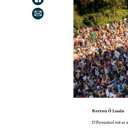
Kerron Ó Luain
D’fhreastail mé ar 