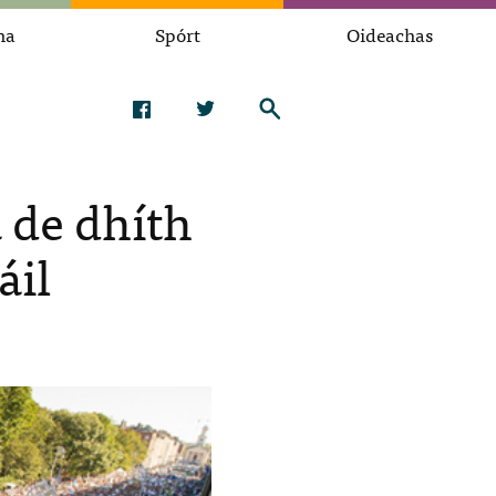
na
Spórt
Oideachas
á de dhíth
áil