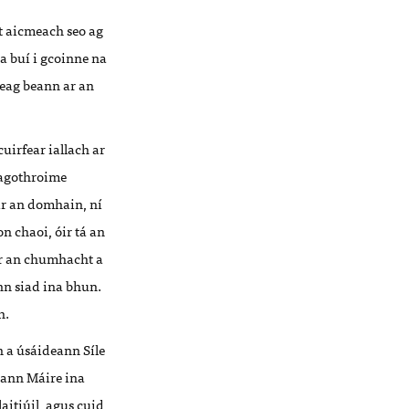
t aicmeach seo ag
na buí i gcoinne na
beag beann ar an
cuirfear iallach ar
éagothroime
ir an domhain, ní
on chaoi, óir tá an
ear an chumhacht a
nn siad ina bhun.
h.
h a úsáideann Síle
eann Máire ina
aitiúil, agus cuid