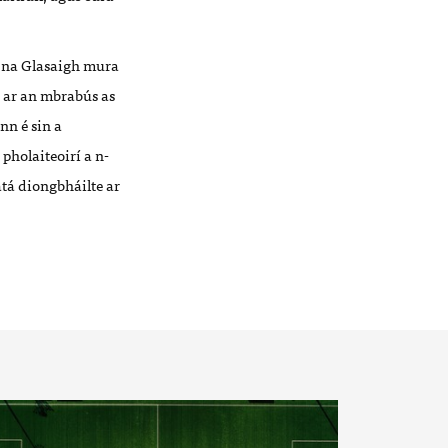
n na Glasaigh mura
e ar an mbrabús as
nn é sin a
pholaiteoirí a n-
atá diongbháilte ar