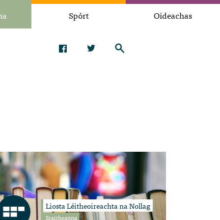
na
Spórt
Oideachas
Liosta Léitheoireachta na Nollag
Sraitheanna