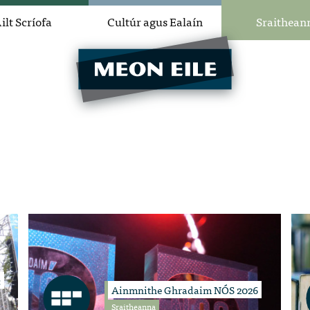
ilt Scríofa
Cultúr agus Ealaín
Sraithean
:
Ainmnithe Ghradaim NÓS 2026
Sraitheanna