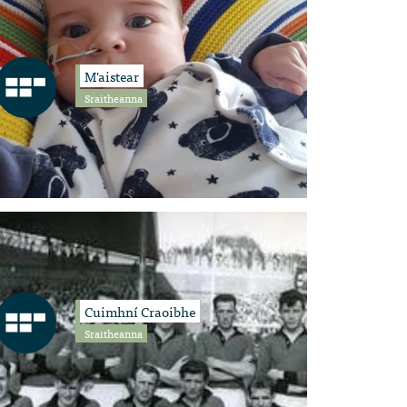
M'aistear
Sraitheanna
Cuimhní Craoibhe
Sraitheanna