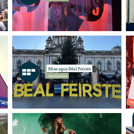
Mise agus Béal Feirste
Sraitheanna