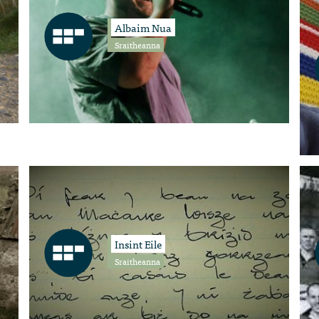
Albaim Nua
Sraitheanna
Insint Eile
Sraitheanna