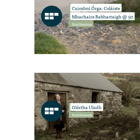
Cuimhní Órga: Coláiste
Mhachaire Rabhartaigh @ 50
Sraitheanna
Glórtha Uladh
Sraitheanna