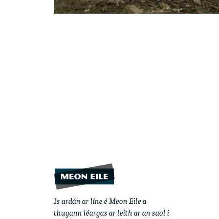
Is ardán ar líne é Meon Eile a
thugann léargas ar leith ar an saol i