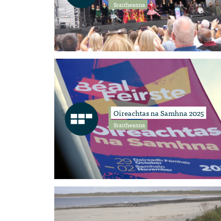
Sraitheanna
Oireachtas na Samhna 2025
Sraitheanna