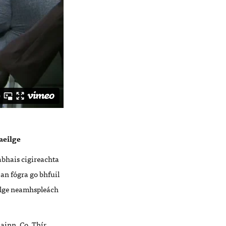
aeilge
abhais cigireachta
é an fógra go bhfuil
eilge neamhspleách
ainn, Co. Thír