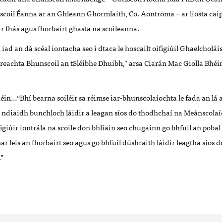
scoil Éanna ar an Ghleann Ghormlaith, Co. Aontroma – ar liosta caip
r fhás agus fhorbairt ghasta na scoileanna.
a iad an dá scéal iontacha seo i dtaca le hoscailt oifigiúil Ghaelcholá
ireachta Bhunscoil an tSléibhe Dhuibh," arsa Ciarán Mac Giolla Bhé
in…“Bhí bearna soiléir sa réimse iar-bhunscolaíochta le fada an lá 
i ndiaidh bunchloch láidir a leagan síos do thodhchaí na Meánscolaí
igiúir iontrála na scoile don bhliain seo chugainn go bhfuil an pobal 
r leis an fhorbairt seo agus go bhfuil dúshraith láidir leagtha síos
.”