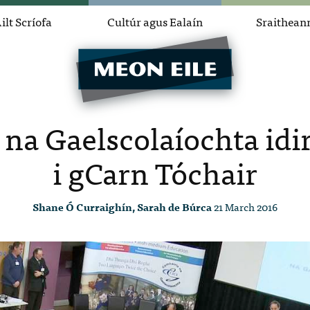
ilt Scríofa
Cultúr agus Ealaín
Sraithean
na Gaelscolaíochta id
i gCarn Tóchair
Shane Ó Curraighín, Sarah de Búrca
21 March 2016