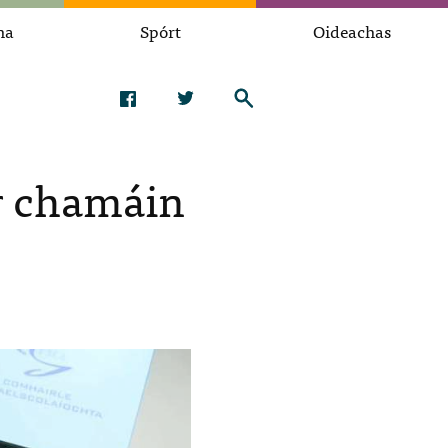
na
Spórt
Oideachas
ir chamáin