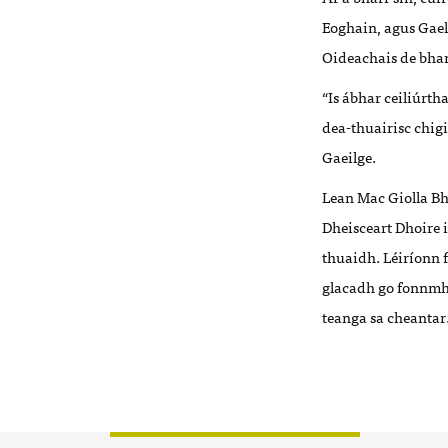
Eoghain, agus Gael
Oideachais de bhar
“Is ábhar ceiliúrth
dea-thuairisc chig
Gaeilge.
Lean Mac Giolla Bhé
Dheisceart Dhoire 
thuaidh. Léiríonn f
glacadh go fonnmha
teanga sa cheantar