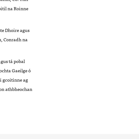
itil na Roinne
iste Dhoire agus
in, Conradh na
agus tá pobal
ochta Gaeilge ó
i gcoitinne ag
 don athbheochan