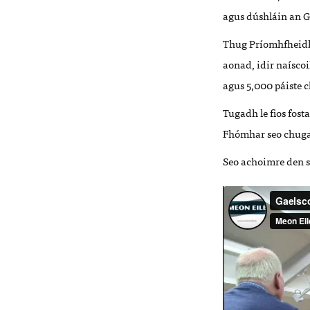
agus dúshláin an G
Thug Príomhfheidhm
aonad, idir naísco
agus 5,000 páiste c
Tugadh le fios fost
Fhómhar seo chugain
Seo achoimre den s