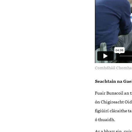
Comhdháil Chomhair
Seachtain na Gae
Fuair Bunscoil an 
ón Chigireacht Oid
figiúirí cláraithe
ó thuaidh.
Ar a bharr sin, cu