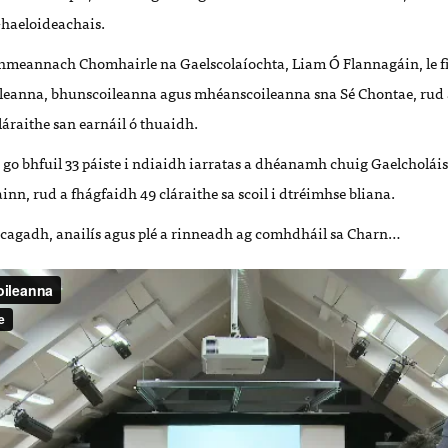
haeloideachais.
eannach Chomhairle na Gaelscolaíochta, Liam Ó Flannagáin, le fio
ileanna, bhunscoileanna agus mhéanscoileanna sna Sé Chontae, rud 
láraithe san earnáil ó thuaidh.
a go bhfuil 33 páiste i ndiaidh iarratas a dhéanamh chuig Gaelcholái
n, rud a fhágfaidh 49 cláraithe sa scoil i dtréimhse bliana.
cagadh, anailís agus plé a rinneadh ag comhdháil sa Charn…