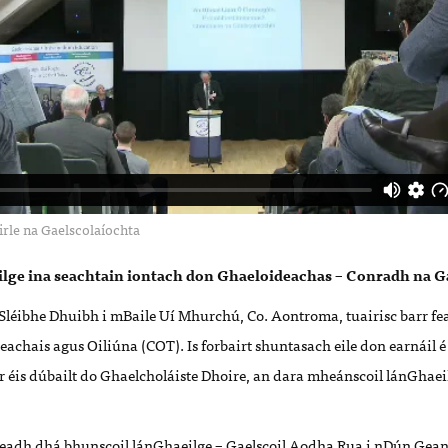
le na Gaelscolaíochta
ilge ina seachtain iontach don Ghaeloideachas – Conradh na G
tSléibhe Dhuibh i mBaile Uí Mhurchú, Co. Aontroma, tuairisc barr fe
eachais agus Oiliúna (
COT
). Is forbairt shuntasach eile don earnáil 
 tar éis dúbailt do Ghaelcholáiste Dhoire, an dara mheánscoil lánGha
ireadh dhá bhunscoil lánGhaeilge – Gaelscoil Aodha Rua i nDún Gean