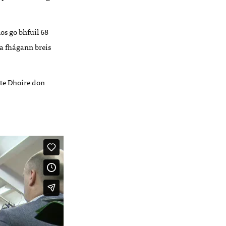
s go bhfuil 68
a fhágann breis
ste Dhoire don