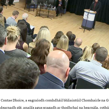
, Contae Dhoire, a eagraíodh comhdháil bhliaintúil Chomhairle na G
 ndearnadh plé, anailís agus scagadh ar thodhchaí na hearnála, cothú