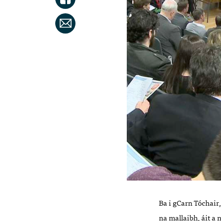
Ba i gCarn Tóchair
na mallaibh, áit a