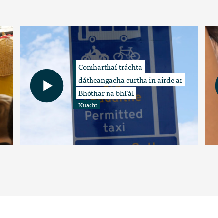
Comharthaí tráchta
dátheangacha curtha in airde ar
Bhóthar na bhFál
Nuacht