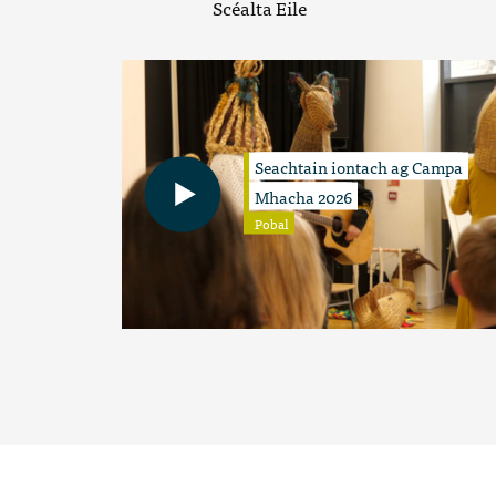
Scéalta Eile
Seachtain iontach ag Campa
Mhacha 2026
Pobal