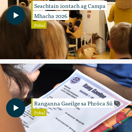
Seachtain iontach ag Campa
Mhacha 2026
Pobal
Ranganna Gaeilge sa Phróca Sú
Pobal