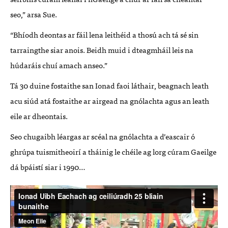
seo,” arsa Sue.
“Bhíodh deontas ar fáil lena leithéid a thosú ach tá sé sin
tarraingthe siar anois. Beidh muid i dteagmháil leis na
húdaráis chuí amach anseo.”
Tá 30 duine fostaithe san Ionad faoi láthair, beagnach leath
acu siúd atá fostaithe ar airgead na gnólachta agus an leath
eile ar dheontais.
Seo chugaibh léargas ar scéal na gnólachta a d’eascair ó
ghrúpa tuismitheoirí a tháinig le chéile ag lorg cúram Gaeilge
dá bpáistí siar i 1990…