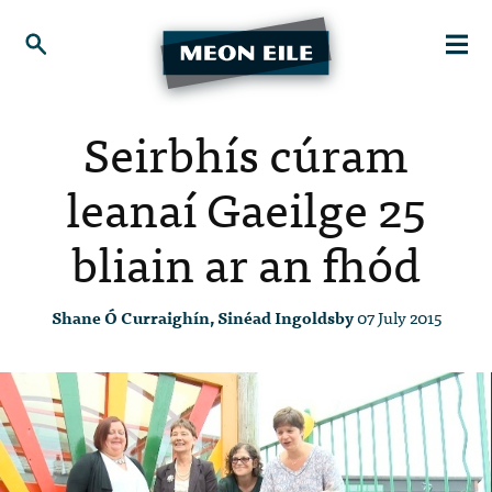
Seirbhís cúram
leanaí Gaeilge 25
bliain ar an fhód
Shane Ó Curraighín, Sinéad Ingoldsby
07 July 2015