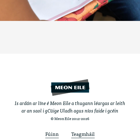
Is ardán ar líne é Meon Eile a thugann léargas ar leith
ar an saol i gCúige Uladh agus níos faide i gcéin
© Meon Eile 2012-2026
Fúinn
Teagmháil