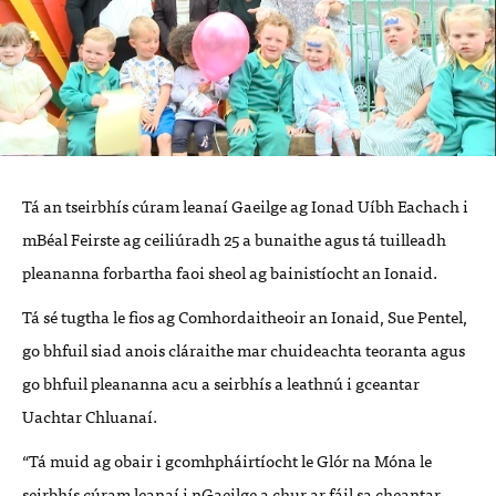
Tá an tseirbhís cúram leanaí Gaeilge ag Ionad Uíbh Eachach i
mBéal Feirste ag ceiliúradh 25 a bunaithe agus tá tuilleadh
pleananna forbartha faoi sheol ag bainistíocht an Ionaid.
Tá sé tugtha le fios ag Comhordaitheoir an Ionaid, Sue Pentel,
go bhfuil siad anois cláraithe mar chuideachta teoranta agus
go bhfuil pleananna acu a seirbhís a leathnú i gceantar
Uachtar Chluanaí.
“Tá muid ag obair i gcomhpháirtíocht le Glór na Móna le
seirbhís cúram leanaí i nGaeilge a chur ar fáil sa cheantar