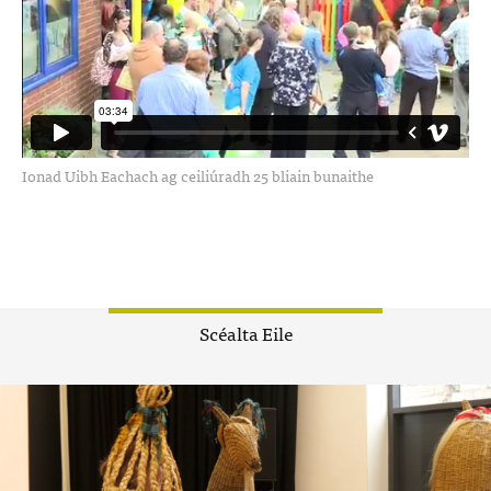
Ionad Uibh Eachach ag ceiliúradh 25 bliain bunaithe
Scéalta Eile