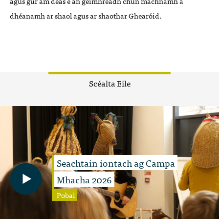
agus gur am deas é
an geimhreadh chun machnamh a
dh
éanamh ar shaol agus ar shaothar Ghearó
id.
Scéalta Eile
Seachtain iontach ag Campa
Mhacha 2026
Pobal