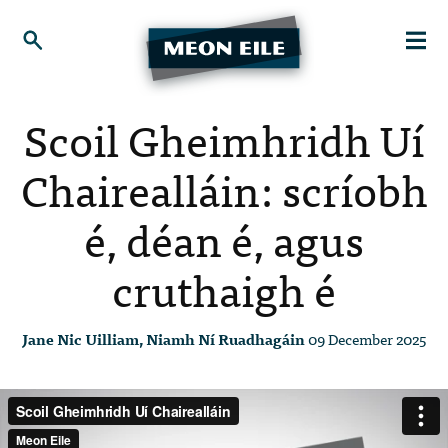
Scoil Gheimhridh Uí
Chairealláin: scríobh
é, déan é, agus
cruthaigh é
Jane Nic Uilliam, Niamh Ní Ruadhagáin
09 December 2025