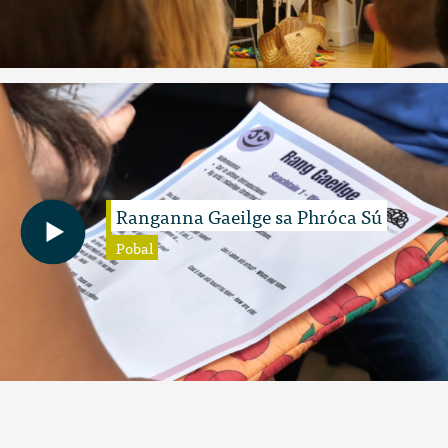
Ranganna Gaeilge sa Phróca Sú
Pobal