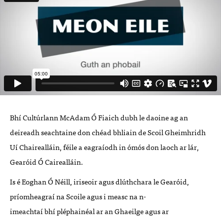
Bh
í
Cult
ú
rlann McAdam
Ó
Fiaich dubh le daoine ag an
deireadh seachtaine
don ch
é
ad bhliain de Scoil Gheimhridh
U
í Chaireallá
in, f
é
ile a eagra
í
odh in
óm
ó
s don laoch ar l
ár,
Gearó
id
Ó Caireallá
in.
Is
é
Eoghan
Ó
N
é
ill, iriseoir agus dl
ú
thchara le Gear
ó
id,
príomheagraí na Scoile agus i measc na n-
imeachta
í
bh
í
pl
é
phain
é
al ar an Ghaeilge agus ar