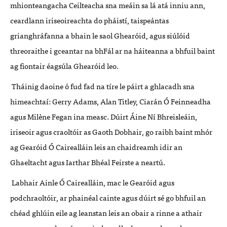
mhionteanga
cha Ceilteacha sna meá
in sa l
á
at
á inniu ann,
ceardlann iriseoireachta do phá
ist
í
, taispe
á
ntas
grianghr
áfanna a bhain le saol
Ghearó
id, agus si
ú
l
óid
t
h
reoraithe i gceantar na bhFá
l ar na h
á
iteanna a bhfuil baint
ag fiontair
é
ags
ú
la Ghear
ó
id leo.
Thá
inig daoine
ó
fud fad na t
í
re le
páirt a ghlacadh sna
himeachtaí:
Gerry Adams, Alan Titley, Ciará
n
Ó
Feinneadha
agus Mil
ène Fegan ina measc. D
ú
irt
Á
ine N
í
Bhreisle
á
in,
iriseoir agus craolt
óir as Gaoth Dobhair, go raibh
baint mhór
ag
Gearó
id
Ó Caireallá
in
leis an chaidreamh idir an
Ghaeltacht agus Iarthar Bh
éal Feirste a neartú
.
Labhair Ainle Ó Caireallá
in, mac le
Gearó
id agus
podchraolt
ó
ir, ar phain
é
al cainte agus d
ú
irt s
é go bhfuil an
chéad ghlúin eile ag leanstan leis an obair a rinne a athair