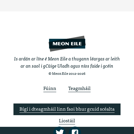
Is ardán ar líne é Meon Eile a thugann léargas ar leith
ar an saol i gCúige Uladh agus níos faide i gcéin
© Meon Eile 2012-2026
Fúinn
Teagmháil
Bígí i dteagmháil linn faoi bhur gcuid scéalta
Liostáil