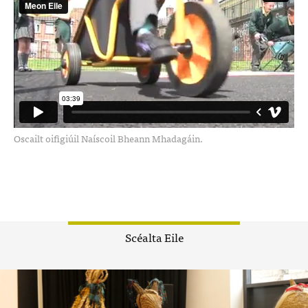
Oscailt oifigiúil Naíscoil Bheann Mhadagáin.
Scéalta Eile