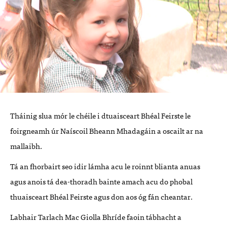
Tháinig slua mór le chéile i dtuaisceart Bhéal Feirste le
foirgneamh úr Naíscoil Bheann Mhadagáin a oscailt ar na
mallaibh.
Tá an fhorbairt seo idir lámha acu le roinnt blianta anuas
agus anois tá dea-thoradh bainte amach acu do phobal
thuaisceart Bhéal Feirste agus don aos óg fán cheantar.
Labhair Tarlach Mac Giolla Bhríde faoin tábhacht a