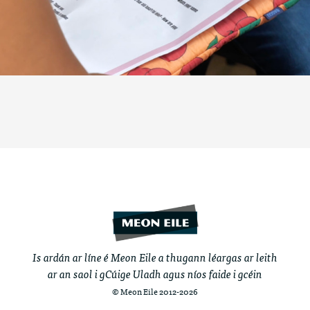
Is ardán ar líne é Meon Eile a thugann léargas ar leith
ar an saol i gCúige Uladh agus níos faide i gcéin
© Meon Eile 2012-2026