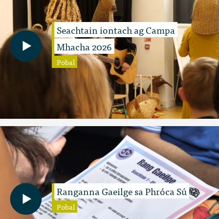
Seachtain iontach ag Campa
Mhacha 2026
Pobal
Ranganna Gaeilge sa Phróca Sú
Pobal