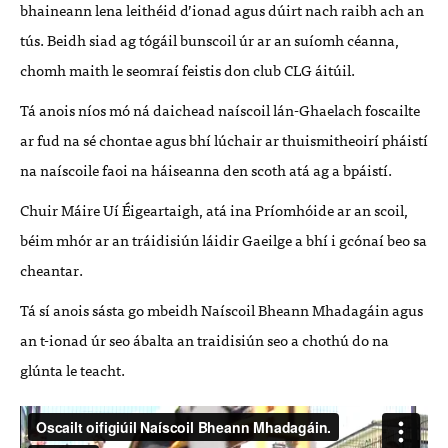
bhaineann lena leithéid d’ionad agus dúirt nach raibh ach an
tús. Beidh siad ag tógáil bunscoil úr ar an suíomh céanna,
chomh maith le seomraí feistis don club
CLG
áitúil.
Tá anois níos mó ná daichead naíscoil lán-Ghaelach foscailte
ar fud na sé chontae agus bhí lúchair ar thuismitheoirí pháistí
na naíscoile faoi na háiseanna den scoth atá ag a bpáistí.
Chuir Máire Uí Éigeartaigh, atá ina Príomhóide ar an scoil,
béim mhór ar an tráidisiún láidir Gaeilge a bhí i gcónaí beo sa
cheantar.
Tá sí anois sásta go mbeidh Naíscoil Bheann Mhadagáin agus
an t-ionad úr seo ábalta an traidisiún seo a chothú do na
glúnta le teacht.