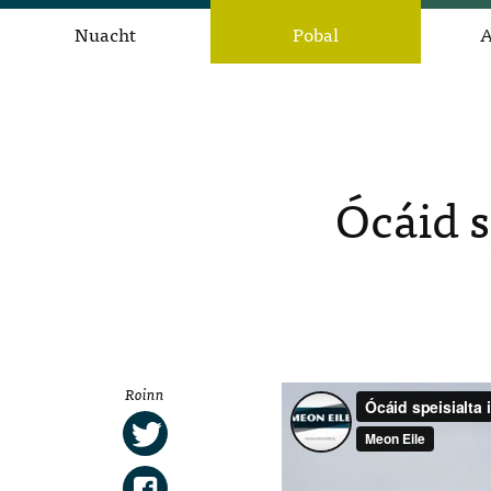
Nuacht
Pobal
A
Ócáid 
Roinn