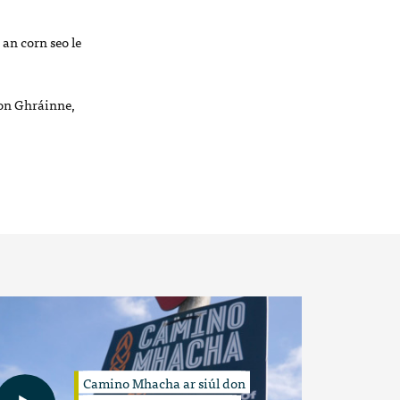
an corn seo le
íon Ghráinne,
Camino Mhacha ar siúl don