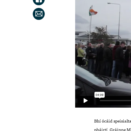
Bhí ócáid speisialt
pháirtí, Gráinne M