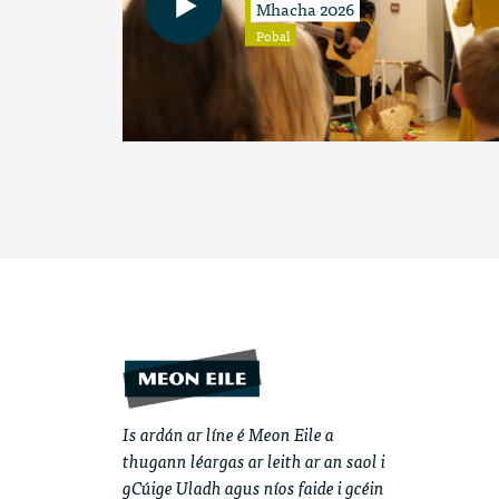
Mhacha 2026
Pobal
Is ardán ar líne é Meon Eile a
thugann léargas ar leith ar an saol i
gCúige Uladh agus níos faide i gcéin