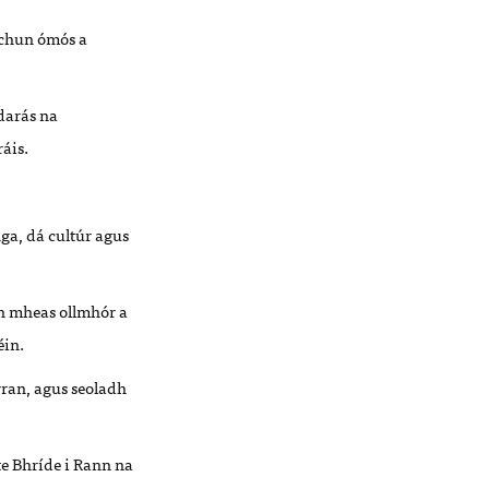
e chun ómós a
darás na
áis.
nga, dá cultúr agus
 an mheas ollmhór a
éin.
rran, agus seoladh
te Bhríde i Rann na