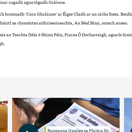
r inar rugadh agus tógadh Gráinne.
h bronnadh ‘Corn Ghráinne’ ar Éigse Uladh ar an oíche fosta. Beidh 
áirtí sa chomórtas aithriseoireachta, An Béal Binn,
amach anseo.
eis an Teachta Dála ó Shinn Féin, Piaras
Ó Dochartaigh, agus le hin
gh.
Ranganna Gaeilge sa Phróca Sú