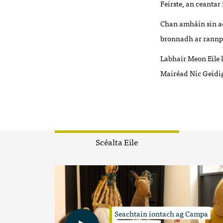
Feirste, an ceanta
Chan amháin sin ac
bronnadh ar rannph
Labhair Meon Eile l
Mairéad Nic Geidi
Scéalta Eile
Seachtain iontach ag Campa