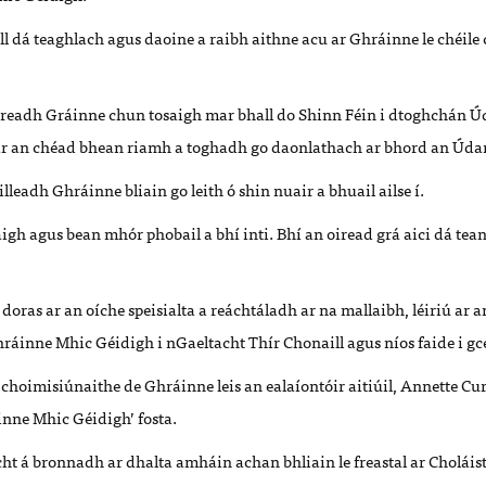
ll dá teaghlach agus daoine a raibh aithne acu ar Ghráinne le chéil
ireadh Gráinne chun tosaigh mar bhall do Shinn Féin i dtoghchán Ú
 ar an chéad bhean riamh a toghadh go daonlathach ar bhord an Údar
lleadh Ghráinne bliain go leith ó shin nuair a bhuail ailse í.
igh agus bean mhór phobail a bhí inti. Bhí an oiread grá aici dá tea
 doras ar an oíche speisialta a reáchtáladh ar na mallaibh, léiriú ar
ráinne Mhic Géidigh i nGaeltacht Thír Chonaill agus níos faide i gc
choimisiúnaithe de Ghráinne leis an ealaíontóir aitiúil, Annette Cu
inne Mhic Géidigh’ fosta.
cht á bronnadh ar dhalta amháin achan bhliain le freastal ar Choláis