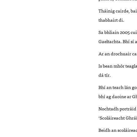
Tháinig cairde, bai
thabhairt di.
Sa bhliain 2005 cu
Gaeltachta. Bhí sí
Ar an drochuair cai
Is bean mhór teagla
dá tír.
Bhí an teach lán go
bhí ag daoine ar Gh
N
ochtadh portráid 
‘Scoláireacht Ghrá
Beidh an sc
oláirea