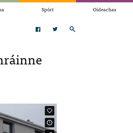
na
Spórt
Oideachas
hráinne