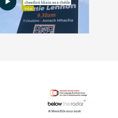
cheathrú bliain as a chéile
Pobal
© Meon Eile 2012-2026