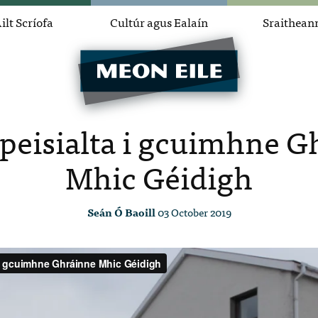
ilt Scríofa
Cultúr agus Ealaín
Sraithean
speisialta i gcuimhne G
Mhic Géidigh
Seán Ó Baoill
03 October 2019