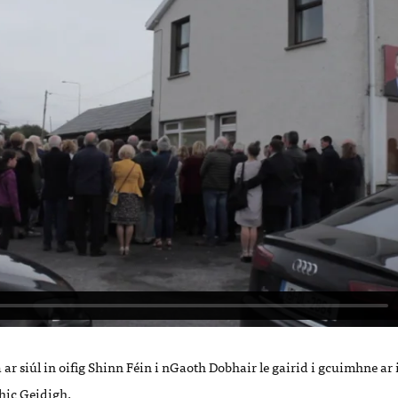
a ar siúl in oifig Shinn Féin i nGaoth Dobhair le gairid i gcuimhne ar
hic Geidigh.