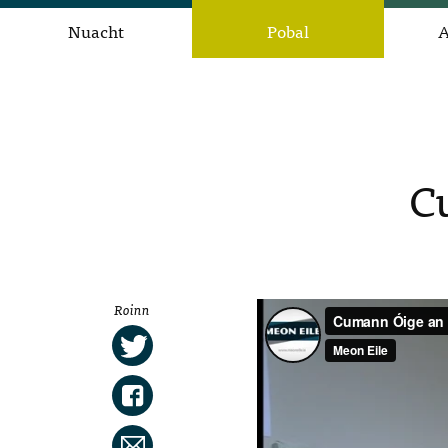
Nuacht
Pobal
A
C
Roinn