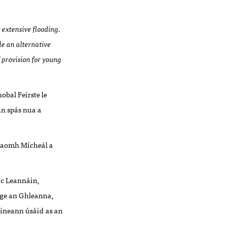
extensive flooding.
ide an alternative
 provision for young
obal Feirste le
n spás nua a
 Naomh Mícheál a
ic Leannáin,
ge an Ghleanna,
ineann úsáid as an