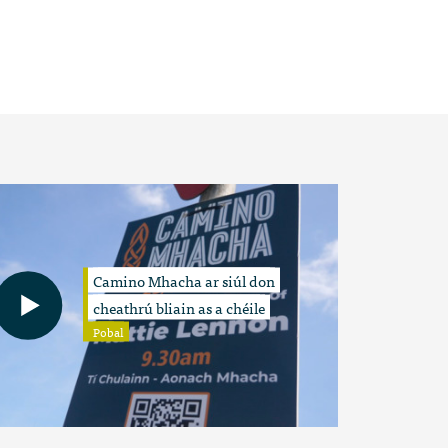
Camino Mhacha ar siúl don
cheathrú bliain as a chéile
Pobal