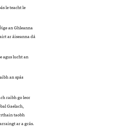
ás le teacht le
Óige an Ghleanna
airt ar áiseanna dá
te agus lucht an
raibh an spás
ch raibh go leor
obal Gaelach,
rrthain taobh
rraingt ar a gcás.