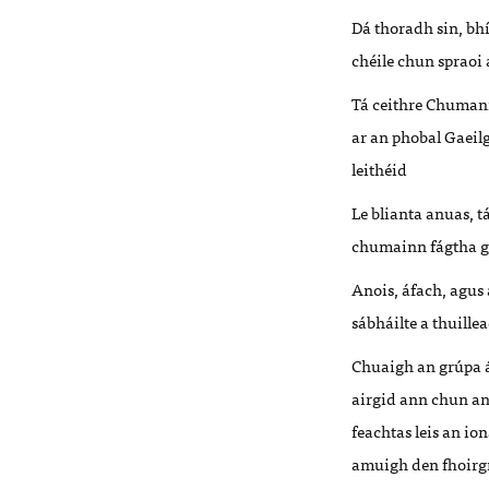
Dá thoradh sin, bhí 
chéile chun spraoi 
Tá ceithre Chuman
ar an phobal Gaeilg
leithéid
Le blianta anuas, t
chumainn fágtha ga
Anois, áfach, agus 
sábháilte a thuill
Chuaigh an grúpa á
airgid ann chun an
feachtas leis an i
amuigh den fhoirgn