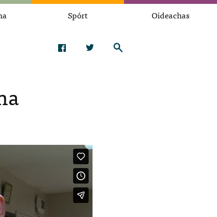
na
Spórt
Oideachas
na