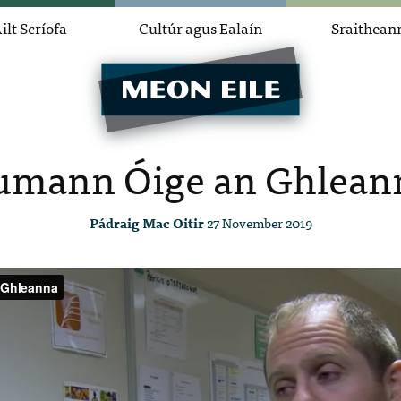
ilt Scríofa
Cultúr agus Ealaín
Sraithean
umann Óige an Ghlean
Pádraig Mac Oitir
27 November 2019