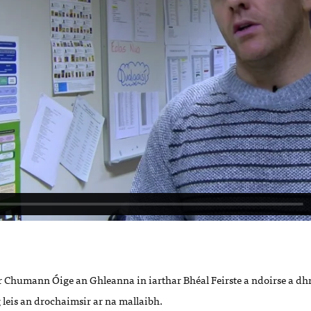
 ar Chumann Óige an Ghleanna in iarthar Bhéal Feirste a ndoirse a d
g leis an drochaimsir ar na mallaibh.