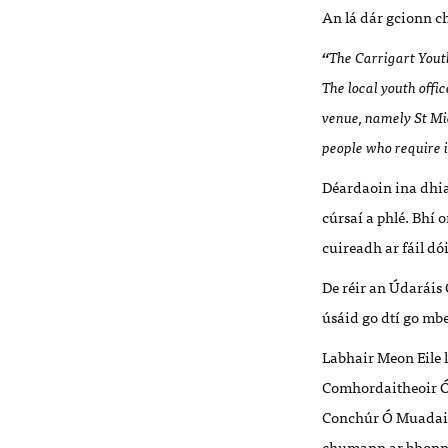
An lá dár gcionn c
“
The Carrigart Yout
The local youth offic
venue, namely St Mic
people who require i
Déardaoin ina dhiai
cúrsaí a phlé. Bhí
cuireadh ar fáil dó
De réir an Údaráis
úsáid go dtí go mb
Labhair Meon Eile 
Comhordaitheoir Ó
Conchúr Ó Muadaigh
chumann ar bhonn 