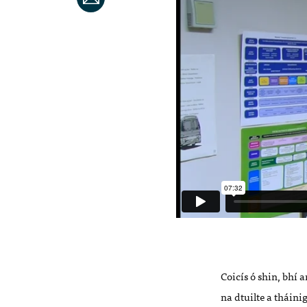
Coicís ó shin, bhí
na dtuilte a tháini