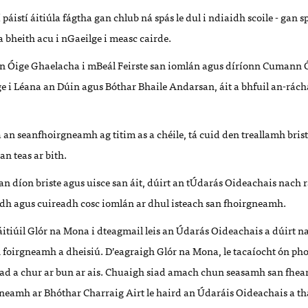
páistí áitiúla fágtha gan chlub ná spás le dul i ndiaidh scoile - gan sp
a bheith acu i nGaeilge i measc cairde.
n Óige Ghaelacha i mBeál Feirste san iomlán agus díríonn Cumann 
e i Léana an Dúin agus Bóthar Bhaile Andarsan, áit a bhfuil an-rách
á an seanfhoirgneamh ag titim as a chéile, tá cuid den treallamh bris
n teas ar bith.
an díon briste agus uisce san áit, dúirt an tÚdarás Oideachais nach 
eadh agus cuireadh cosc iomlán ar dhul isteach san fhoirgneamh.
itiúil Glór na Mona i dteagmail leis an Údarás Oideachais a dúirt na
 foirgneamh a dheisiú. D’eagraigh Glór na Mona, le tacaíocht ón ph
onad a chur ar bun ar ais. Chuaigh siad amach chun seasamh san fhea
eamh ar Bhóthar Charraig Airt le haird an Údaráis Oideachais a tha