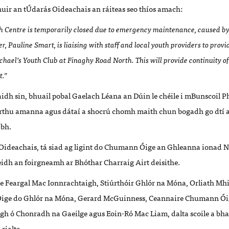
huir an tÚdarás Oideachais an ráiteas seo thíos amach:
h Centre is temporarily closed due to emergency maintenance, caused by 
er, Pauline Smart, is liaising with staff and local youth providers to prov
hael’s Youth Club at Finaghy Road North. This will provide continuity of
t.”
dh sin, bhuail pobal Gaelach Léana an Dúin le chéile i mBunscoil Ph
 orthu amanna agus dátaí a shocrú chomh maith chun bogadh go dtí a
ibh.
 Oideachais, tá siad ag ligint do Chumann Óige an Ghleanna ionad
eidh an foirgneamh ar Bhóthar Charraig Airt deisithe.
le Feargal Mac Ionnrachtaigh, Stiúrthóir Ghlór na Móna, Orliath Mh
ige do Ghlór na Móna, Gerard McGuinness, Ceannaire Chumann Ói
 ó Chonradh na Gaeilge agus Eoin-Ró Mac Liam, dalta scoile a bha
rialta.