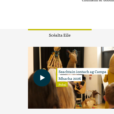
Scéalta Eile
Seachtain iontach ag Campa
Mhacha 2026
Pobal