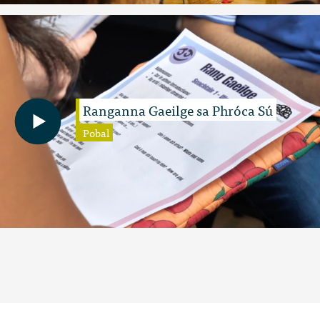
Ranganna Gaeilge sa Phróca Sú
Pobal