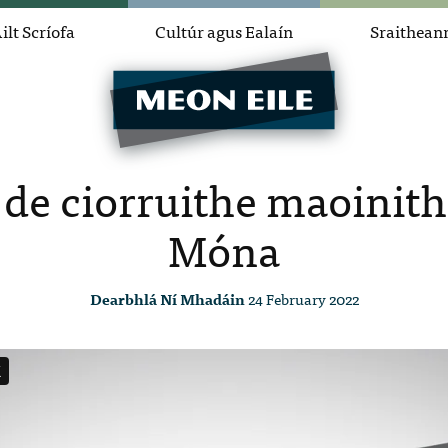
ilt Scríofa
Cultúr agus Ealaín
Sraithean
de ciorruithe maoinith
Móna
Dearbhlá Ní Mhadáin
24 February 2022