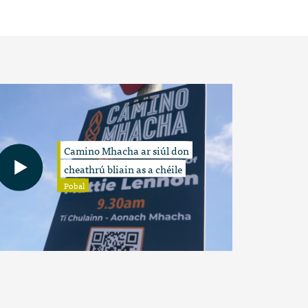
Camino Mhacha ar siúl don
cheathrú bliain as a chéile
Pobal