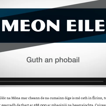
Glór na Móna mar cheann de na cumainn óige is mó rath in Éirinn, tu
 gearradh de thart ar £88,000 ar mhaoiniú na heagraíochta. Cuire