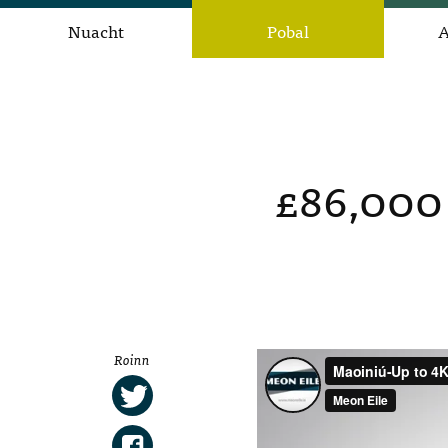
Nuacht
Pobal
A
£86,000 
Roinn