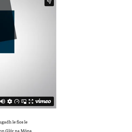
gadh le fios le
ann Glór na Móna