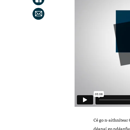
Cé go n-aithnítear 
déanaí go ndéanfar