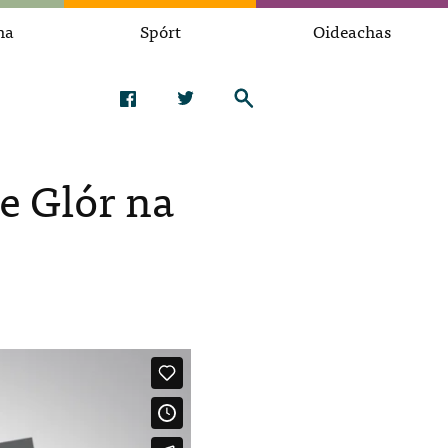
na
Spórt
Oideachas
e Glór na