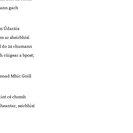
umann gach
an
Údaráis
m ar sheirbhísí
úil do 24 chumann
dh cúigear a bpost;
Ionad Mhic Goill
eáint cé chomh
heantar, seirbhisí