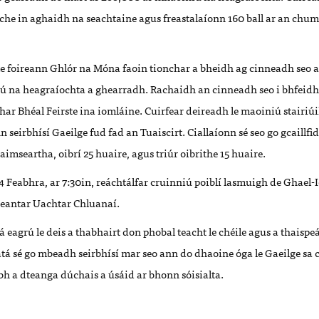
 oíche in aghaidh na seachtaine agus freastalaíonn 160 ball ar an ch
le foireann Ghlór na Móna faoin tionchar a bheidh ag cinneadh seo 
iú
na heagraíochta a ghearradh. Rachaidh an cinneadh seo i bhfeidh
thar Bhéal Feirste
ina iomláine
. Cuirfear deireadh le maoiniú stairi
n seirbhísí Gaeilge fud fad an Tuaiscirt. Ciallaíonn sé seo go gcaillfi
aimseartha, oibrí 25 huaire, agus triúr oibrithe 15 huaire.
4 Feabhra
, ar
7:30in, reáchtálfar cruinniú poiblí lasmuigh de Ghael-
ceantar Uachtar Chluanaí.
á eagrú le deis a thabhairt don phobal teacht le chéile agus a thaisp
tá sé go mbeadh seirbhísí mar seo ann do dhaoine óga le Gaeilge sa c
bh a dteanga dúchais a úsáid ar bhonn sóisialta.