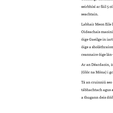
seirbhísí ar fáil 5
seachtain.
Labhair Meon Eile 
Oideachais maoin
óige Gaeilge in iar
óige a sholáthraíon
ceannaire óige lán-
Ar an Déardaoin
,
2
(Glór na Móna) i g
Tá an cruinniú seo 
tábhachtach agus a
a thugann deis dói