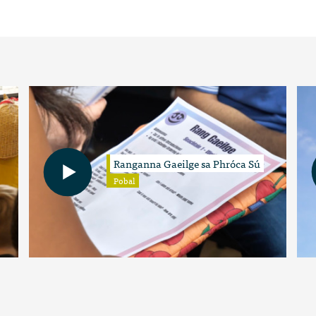
Ranganna Gaeilge sa Phróca Sú
Pobal