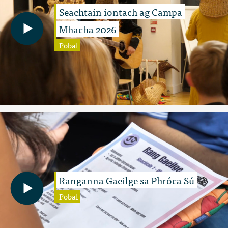
Seachtain iontach ag Campa
Mhacha 2026
Pobal
Ranganna Gaeilge sa Phróca Sú
Pobal