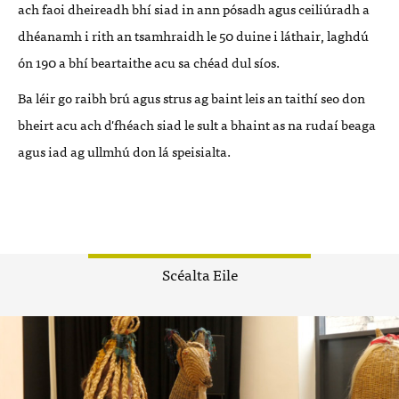
ach faoi dheireadh bhí siad in ann pósadh agus ceiliúradh a
dhéanamh i rith an tsamhraidh le 50 duine i láthair, laghdú
ón 190 a bhí beartaithe acu sa chéad dul síos.
Ba léir go raibh brú agus strus ag baint leis an taithí seo don
bheirt acu ach d'fhéach siad le sult a bhaint as na rudaí beaga
agus iad ag ullmhú don lá speisialta.
Scéalta Eile