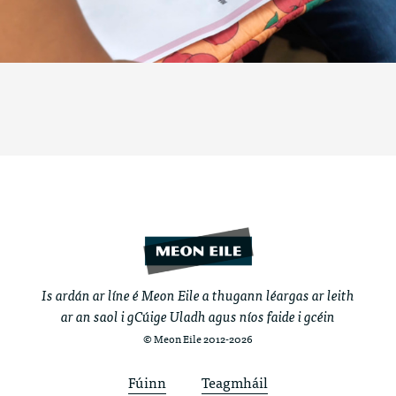
Is ardán ar líne é Meon Eile a thugann léargas ar leith
ar an saol i gCúige Uladh agus níos faide i gcéin
© Meon Eile 2012-2026
Fúinn
Teagmháil