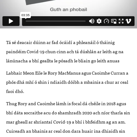
Tá sé deacair dúinn ar fad ócáidí a phleanáil ó tháinig
paindéim Covid-19 chun cinn ach tá dúshlán ar leith ag na
lánúnacha a bhí geallta le pósadh le bliain go leith anuas
Labhair Meon Eile le Rory MacManus agus Caoimhe Curran a
phós dhá mhí ó shin i ndiaidh dóibh a mbainis a chur ar ceal
faoi dhó.
Thug Rory and Caoimhe lámh is focal dá chéile in 2018 agus
bhí dáta socraithe acu do shamhradh 2020 ach níor tharla sin
mar gheall ar shriantaí Covid-19 a bhí i bhfeidhm ag an am.
Cuireadh an bhainis ar ceal don dara huair ina dhiaidh sin