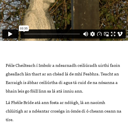
Féile Cheilteach í Imbolc a ndearnadh ceiliúradh uirthi faoin
gheallach lán thart ar an chéad lá de mhí Feabhra. Teacht an
Earraigh is ábhar ceiliúrtha di agus tá cuid de na nósanna a
bhain leis go fóill linn sa lá atá inniu ann.
Lá Fhéile Bríde atá ann fosta ar ndóigh, lá an naoimh
chlúitigh ar a ndéantar crosóga in ómós di ó cheann ceann na
tíre.