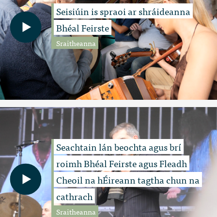
Seisiúin is spraoi ar shráideanna
Bhéal Feirste
Sraitheanna
Seachtain lán beochta agus brí
roimh Bhéal Feirste agus Fleadh
Cheoil na hÉireann tagtha chun na
cathrach
Sraitheanna