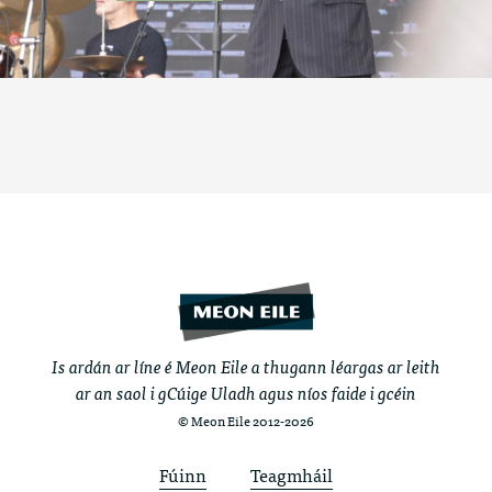
Is ardán ar líne é Meon Eile a thugann léargas ar leith
ar an saol i gCúige Uladh agus níos faide i gcéin
© Meon Eile 2012-2026
Fúinn
Teagmháil