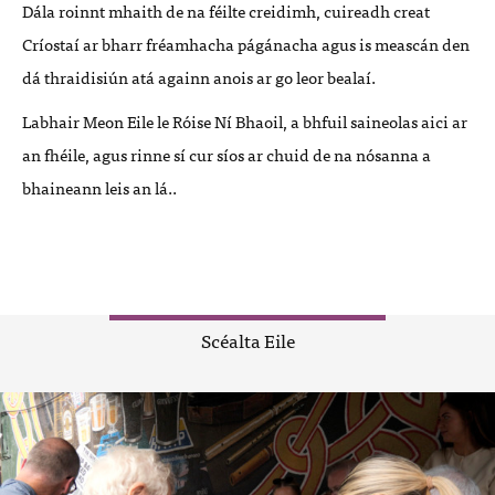
Dála roinnt mhaith de na féilte creidimh, cuireadh creat
Críostaí ar bharr fréamhacha págánacha agus is meascán den
dá thraidisiún atá againn anois ar go leor bealaí.
Labhair Meon Eile le Róise Ní Bhaoil, a bhfuil saineolas aici ar
an fhéile, agus rinne sí cur síos ar chuid de na nósanna a
bhaineann leis an lá..
Scéalta Eile