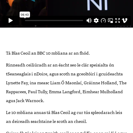
Tá Blas Ceoil an BBC 10 mbliana ar an fhód.
Rinneadh ceiliúradh ar an éacht seo le clár speisialta ón
tSeaneaglais i nDoire, agus scoth na gceoltóirí i gcuideachta
Lynette Fay, ina measc Liam Ó Maonlaí,
Gráinne Holland
,
The
Rapparees
, Paul Tully,
Emma Langford
, Eimhear Mulholland
agus
Jack Warnock
.
Le 10 mbliana anuas tá Blas Ceoil ag cur tús spleodarach leis
an deireadh seachtaine le scoth an cheoil.
Cuireadh tús leis an tsraith ceoil ar an telifís, ar an raidió agus