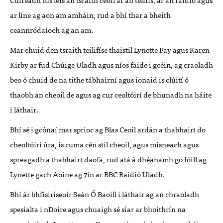
ar líne ag aon am amháin, rud a bhí thar a bheith
ceannródaíoch ag an am.
Mar chuid den tsraith teilifíse thaistil Lynette Fay agus Karen
Kirby ar fud Chúige Uladh agus níos faide i gcéin, ag craoladh
beo ó chuid de na tithe tábhairní agus ionaid is clúití ó
thaobh an cheoil de agus ag cur ceoltóirí de bhunadh na háite
i láthair.
Bhí sé i gcónaí mar sprioc ag Blas Ceoil ardán a thabhairt do
cheoltóirí úra, is cuma cén stíl cheoil, agus misneach agus
spreagadh a thabhairt daofa, rud atá á dhéanamh go fóill ag
Lynette gach Aoine ag 7in ar BBC Raidió Uladh.
Bhí ár bhfísiriseoir Seán Ó Baoill i láthair ag an chraoladh
spesialta i nDoire agus
chuaigh sé siar ar
bhoithrín na