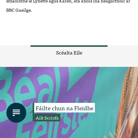
smaointhe le Lynette agus Karen, atá anois ina heagarthóir ar
BBC Gaeilge.
Scéalta Eile
Fáilte chun na Fleidhe
Ailt Scríofa