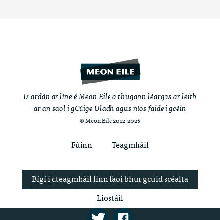
Is ardán ar líne é Meon Eile a thugann léargas ar leith
ar an saol i gCúige Uladh agus níos faide i gcéin
© Meon Eile 2012-2026
Fúinn
Teagmháil
Bígí i dteagmháil linn faoi bhur gcuid scéalta
Liostáil